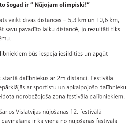
o šogad ir “ Nūjojam olimpiski!”
āts veikt divas distances – 5,3 km un 10,6 km,
 savu pavadīto laiku distancē, jo rezultāti tiks
tēmu.
ībniekiem būs iespēja iesildīties un apgūt
t startā dalībniekus ar 2m distanci. Festivāla
nepārklājās ar sportistu un apkalpojošo dalībnieku
eidota norobežojoša zona festivāla dalībniekiem.
šanos Vislatvijas nūjošanas 12. festivālā
 dāvināšana ir kā viena no nūjošanas festivāla