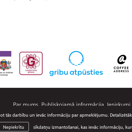
Par mums
Publiskojamā informācija
Iepirkumi
abot tās darbību un ievāc informāciju par apmeklējumu. Detalizēt
© 2026 SIA Olimpiskais centrs Ventspils
Mājaslapa:
Graftik
sīkdatņu izmantošanai, kas ievāc informāciju, kur
Nepiekrītu