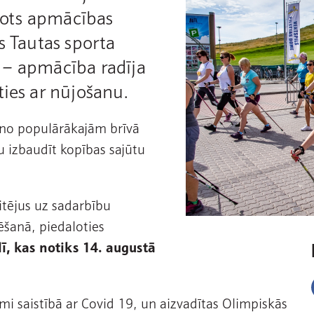
īkots apmācības
s Tautas sporta
rs – apmācība radīja
ties ar nūjošanu.
 no populārākajām brīvā
 izbaudīt kopības sajūtu
itējus uz sadarbību
ēšanā, piedaloties
lī, kas notiks 14. augustā
mi saistībā ar Covid 19, un aizvadītas Olimpiskās