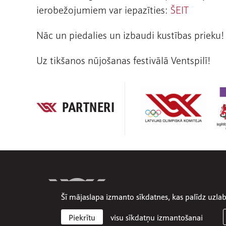
ierobežojumiem var iepazīties:
ŠEIT
Nāc un piedalies un izbaudi kustības prieku!
Uz tikšanos nūjošanas festivālā Ventspilī!
PARTNERI
Šī mājaslapa izmanto sīkdatnes, kas palīdz uzl
visu sīkdatņu izmantošanai
Piekrītu