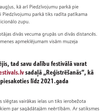
 augļus, kā arī Piedzīvojumu parkā pie
i Piedzīvojumu parkā tiks radīta patīkama
dicionālo zupu.
ūjotājas divās vecuma grupās un divās distancēs.
–ģimenes apmeklējumam visām muzeja
ējis, tad savu dalību festivālā varat
tivals.lv
sadaļā „Reģistrēšanās”, kā
 piesakoties līdz 2021.gada
s slēgtas vairākas ielas un tiks ierobežota
iekiem par sagādātajām neērtībām. Ar satiksmes