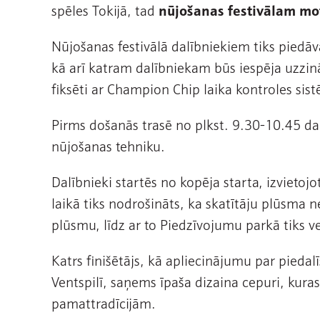
spēles Tokijā, tad
nūjošanas festivālam mot
Nūjošanas festivālā dalībniekiem tiks piedāv
kā arī katram dalībniekam būs iespēja uzzināt
fiksēti ar Champion Chip laika kontroles sis
Pirms došanās trasē no plkst. 9.30-10.45 dal
nūjošanas tehniku.
Dalībnieki startēs no kopēja starta, izvietojo
laikā tiks nodrošināts, ka skatītāju plūsma 
plūsmu, līdz ar to Piedzīvojumu parkā tiks v
Katrs finišētājs, kā apliecinājumu par piedalī
Ventspilī, saņems īpaša dizaina cepuri, kuras
pamattradīcijām.