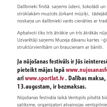
Dalībnieki finišā saņems ūdeni, šokolādi un
strūklakām muzicēs Jūrkant mūziķi, tādejād
noskaņa un dalībnieki varēs cienāties ar tra
Apbalvoti tiks trīs ātrākie un trīs ātrākās n
Uzvarētāji saņems Muzeja dāvanu kartes 
struktūrvienībām un braucienam ar bānīti.
Ja nūjošanas festivāls ir Jūs ieinteres
pieteikt mājas lapā
www.nujosanasfes
arī
www.sportlat.lv
. Dalības maksa,
13.augustam, ir bezmaksas.
Nūjošanas festivāla laikā Ventspils pilsētā bū
satiksme, organizatori atvainojas ventspiln