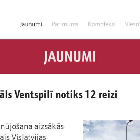
Jaunumi
Par mums
Kompleksi
Viesn
JAUNUMI
āls Ventspilī notiks 12 reizi
 nūjošana aizsākās
s Vislatvijas