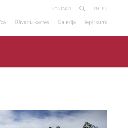
KONTAKTI
EN
RU
īca
Dāvanu kartes
Galerija
Iepirkumi