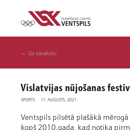
← Uz sarakstu
Vislatvijas nūjošanas festiv
SPORTS
11. AUGUSTS, 2021
Ventspils pilsētā plašākā mērogā
kopš 2010.gada, kad notika pirmai