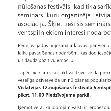
nūjošanas festivāls, kad tika sar
seminārs, kuru organizēja Latvija
asociācija. Šķiet tieši šis seminā
ventspilniekiem interesi nodarbo
Pēdējos gados nūjošana ir kļuvusi par vienu
laika pavadīšanas nodarbēm, kas dod iespēju
un daudz pozitīvu emociju.
Tāpēc aicinām visus aktīvā dzīvesveida piekr
veselīga dzīvesveida un nūjošanas populariz
Vislatvijas 12.nūjošanas festivālā Ventspi
plkst. 11.00 Piedzīvojumu parkā.
Ņemot vērā, ka joprojām valstī ir ierobežoju