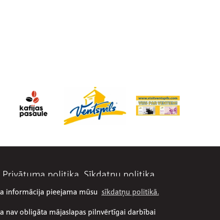
Privātuma politika
Sīkdatņu politika
āka informācija pieejama mūsu
sīkdatņu politikā.
a nav obligāta mājaslapas pilnvērtīgai darbībai