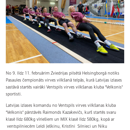
No 9. līdz 11. februārim Zviedrijas pilsētā Helsingborgā notiks
Pasaules čempionāts virves vilkšanā telpās, kurā Latvijas izlases
sastāvā startēs vairāki Ventspils virves vilkšanas kluba “Velkonis”
sportisti.
Latvijas izlases komandu no Ventspils virves vilkšanas kluba
“Velkonis” pārstāvēs Raimonds Kazakevičs, kurš startēs svaru
klasē līdz 680kg vīriešiem un MIX klasē līdz 580kg, kopā ar
ventspilniecēm Leldi Ješkinu, Kristīni Silnieci un Niku