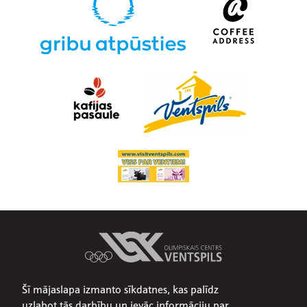
Šī mājaslapa izmanto sīkdatnes, kas palīdz
Par mums
uzlabot tās darbību un ievāc informāciju par