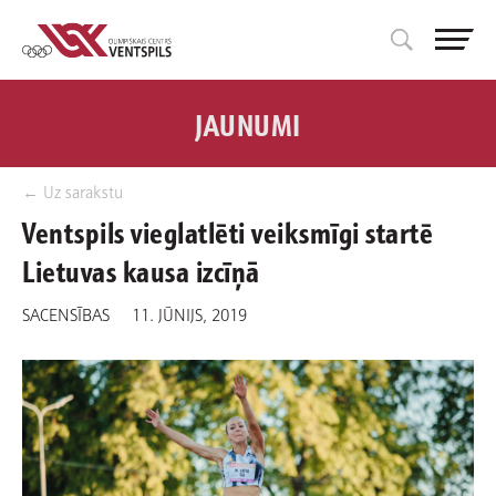
JAUNUMI
← Uz sarakstu
Ventspils vieglatlēti veiksmīgi startē
Lietuvas kausa izcīņā
SACENSĪBAS
11. JŪNIJS, 2019