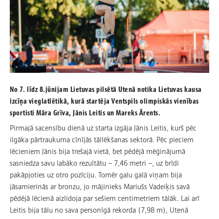
No 7. līdz 8.jūnijam Lietuvas pilsētā Utenā notika Lietuvas kausa
izcīņa vieglatlētikā, kurā startēja Ventspils olimpiskās vienības
sportisti Māra Grīva, Jānis Leitis un Mareks Ārents.
Pirmajā sacensību dienā uz starta izgāja Jānis Leitis, kurš pēc
ilgāka pārtraukuma cīnījās tāllēkšanas sektorā. Pēc pieciem
lēcieniem Jānis bija trešajā vietā, bet pēdējā mēģinājumā
sasniedza savu labāko rezultātu – 7,46 metri –, uz brīdi
pakāpjoties uz otro pozīciju. Tomēr galu galā viņam bija
jāsamierinās ar bronzu, jo mājinieks Mariušs Vadeiķis savā
pēdējā lēcienā aizlidoja par sešiem centimetriem tālāk. Lai arī
Leitis bija tālu no sava personīgā rekorda (7,98 m), Utenā