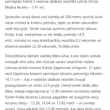
sasniegtais šobrīd ir sezonas labākais rezultāts Latvijā (Elvija
Misāna lēciens – 7,41 m).
Sacensību otrajā dienā viņš startēja arī 200 metru sprintā, kurā
nācās cīnīties ar krietnu pretvēju, tāpēc uz ātrām sekundēm
cerēt bija grūti. Tomēr Latvijas sportists pārliecinoši iekļuva
finālā, kurā, neskatoties uz vēl lielāku pretvēju (4,9
m/s), nometa no sava priekšsacīkšu rezultāta 0,2 sekundes un,
distancē pavadot 22,30 sekundes, finišēja otrais.
Trīssoļlēkšanā dāmām startēja Māra Grīva, kurai stabili izdevās
nosargāt otro vietu, bet cīņā par uzvaru iesaistīties neļāva
Lietuvas pirmā numura Dianas Zagainovas sniegums. 21 gadu
vecā Zagainova šosezon sasniegusi teicamu personīgo rekordu –
14,11 cm –, kas ir septītais labākais rezultāts Eiropā
pieaugušajiem un otrais U23 grupā. Utenā tomēr labāk sāka
Māra, trešajā mēģinājumā ar 12,90 metriem izvirzoties vadībā.
Tomēr fināla lēcienos Lietuvas pagaidām vēl zvaigznīte veica
teicamu sēriju – 13,28, 14,04 un 13,82 metri – un svinēja
uzvaru. Grīva pakāpās līdz 13,08 metriem, kas deva drošu otro