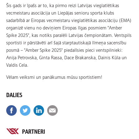
Šis gads ir īpašs ar to, ka pirmo reizi Latvijas vieglatlētikas
vecmeistaru asociācija un Liepājas senioru sporta klubs
sadarbībā ar Eiropas vecmeistaru vieglatlētikas asociāciju (EMA)
organizē vienu no deviņiem Eiropas līgas posmiem "Amber
Spike 2025", kas notiks paralēli Latvijas čempionātam. Ventspils
sportisti ir pārstāvēti arī šajā starptautiskajā līmeņa sacensību
posmā – "Amber Spike 2025" piedalīsies pieci ventspilnieki:
Anija Petrovska, Ginta Rassa, Dace Brakanska, Dainis Kūla un
Valdis Cela.
Vēlam veiksmi un panākumus mūsu sportistiem!
DALIES
PARTNERI