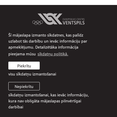
Šī mājaslapa izmanto sīkdatnes, kas palīdz
Par mums
uzlabot tās darbību un ievāc informāciju par
Publiskojamā informācija
apmeklējumu. Detalizētāka informācija
Iepirkumi
pieejama mūsu
sīkdatņu politikā.
Privātuma politika
Piekrītu
Sīkdatņu politika
visu sīkdatņu izmantošanai
Nepiekrītu
sīkdatņu izmantošanai, kas ievāc informāciju,
© 2026 SIA Olimpiskais centrs Ventspils
kura nav obligāta mājaslapas pilnvērtīgai
darbībai
Mājaslapa:
Graftik