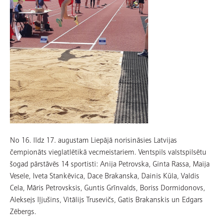
No 16. līdz 17. augustam Liepājā norisināsies Latvijas
čempionāts vieglatlētikā vecmeistariem. Ventspils valstspilsētu
šogad pārstāvēs 14 sportisti: Anija Petrovska, Ginta Rassa, Maija
Vesele, Iveta Stankēvica, Dace Brakanska, Dainis Kūla, Valdis
Cela, Māris Petrovsksis, Guntis Grīnvalds, Boriss Dormidonovs,
Aleksejs Iļjušins, Vitālijs Trusevičs, Gatis Brakanskis un Edgars
Zēbergs.