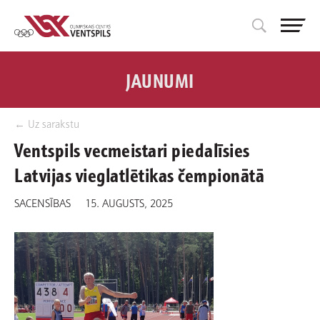
JAUNUMI
← Uz sarakstu
Ventspils vecmeistari piedalīsies
Latvijas vieglatlētikas čempionātā
SACENSĪBAS
15. AUGUSTS, 2025