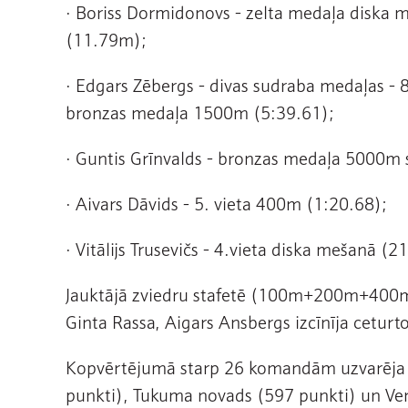
· Boriss Dormidonovs - zelta medaļa diska
(11.79m);
· Edgars Zēbergs - divas sudraba medaļas -
bronzas medaļa 1500m (5:39.61);
· Guntis Grīnvalds - bronzas medaļa 5000m 
· Aivars Dāvids - 5. vieta 400m (1:20.68);
· Vitālijs Trusevičs - 4.vieta diska mešanā 
Jauktājā zviedru stafetē (100m+200m+400m+
Ginta Rassa, Aigars Ansbergs izcīnīja ceturt
Kopvērtējumā starp 26 komandām uzvarēja V
punkti), Tukuma novads (597 punkti) un Ven