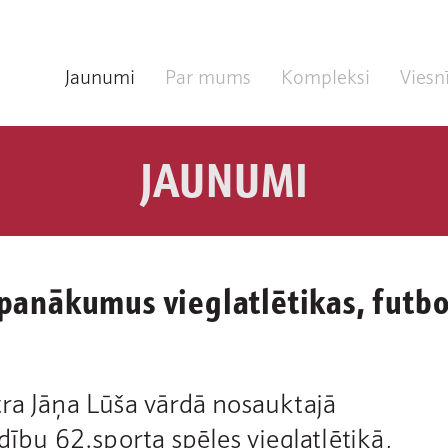
Jaunumi
Par mums
Kompleksi
Viesn
JAUNUMI
 panākumus vieglatlētikas, futbo
ra Jāņa Lūša vārdā nosauktajā
dību 62.sporta spēles vieglatlētikā,