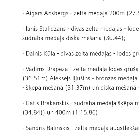
· Aigars Ansbergs - zelta medaļa 200m (27
· Jānis Stalidzāns - divas zelta medaļas - 
sudraba medaļa diska mešanā (30.44);
· Dainis Kūla - divas zelta medaļas - lode
· Vadims Drapeza - zelta medaļa lodes grū
(36.51m) Aleksejs Iļjušins - bronzas medaļa
- šķēpa mešanā (31.37m) un diska mešanā 
· Gatis Brakanskis - sudraba medaļa šķēpa 
(34.84)) un 400m (1:15.86);
· Sandris Balinskis - zelta medaļa augstlēkš