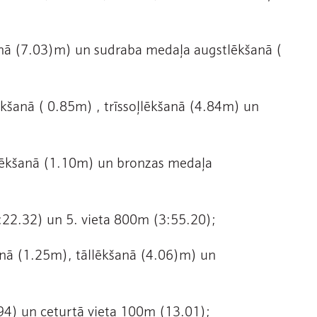
kšanā (7.03)m) un sudraba medaļa augstlēkšanā (
lēkšanā ( 0.85m) , trīssoļlēkšanā (4.84m) un
tlēkšanā (1.10m) un bronzas medaļa
:22.32) un 5. vieta 800m (3:55.20);
kšanā (1.25m), tāllēkšanā (4.06)m) un
94) un ceturtā vieta 100m (13.01);