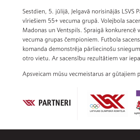
Sestdien, 5. jūlijā, Jelgavā norisinājās LSVS
vīriešiem 55+ vecuma grupā. Volejbola sacen
Madonas un Ventspils. Spraigā konkurencē ven
vecuma grupas čempioniem. Futbola sacensīb
komanda demonstrēja pārliecinošu sniegumu
otro vietu. Ar sacensību rezultātiem var iepa
Apsveicam mūsu vecmeistarus ar gūtajiem
PARTNERI