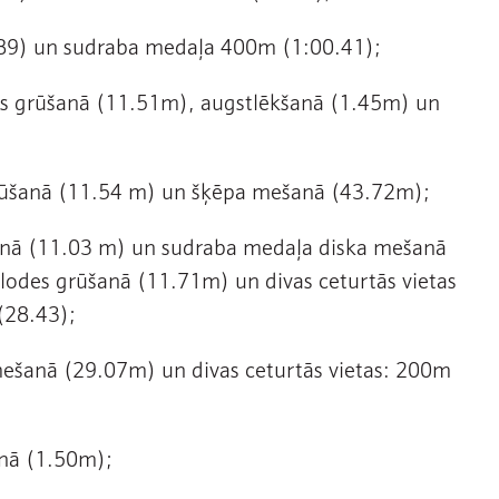
.89) un sudraba medaļa 400m (1:00.41);
lodes grūšanā (11.51m), augstlēkšanā (1.45m) un
s grūšanā (11.54 m) un šķēpa mešanā (43.72m);
šanā (11.03 m) un sudraba medaļa diska mešanā
 lodes grūšanā (11.71m) un divas ceturtās vietas
(28.43);
mešanā (29.07m) un divas ceturtās vietas: 200m
anā (1.50m);