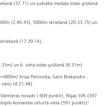
 mešanā (37.71) un sudraba medaļa lodes grūšanā
 800m (2:40.45), 5000m skriešanā (20:33.15) un
skriešanā (17:39.14);
(21.33m) un 6. vieta lodes grūšanā (8.31m).
800m) Anija Petrovska, Gatis Brakanskis ,
o vietu (4:21.48).
almieras novads ( 609 punkti), Rīgas SVK (597
tspils komandai ceturtā vieta (591 punkts)!