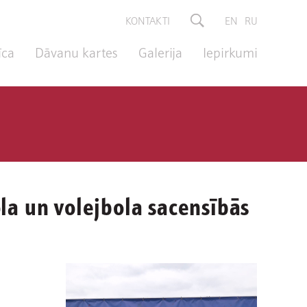
KONTAKTI
EN
RU
īca
Dāvanu kartes
Galerija
Iepirkumi
la un volejbola sacensībās