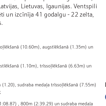
atvijas, Lietuvas, Igaunijas. Ventspili
ti un izcīnīja 41 godalgu - 22 zelta,
s.
rīssoļlēkšanā (10.60m), augstlēkšanā (1.35m) un
gstlēkšanā (1.10m), trīssoļlēkšanā (6.63m) un
ā (1.20), sudraba medaļa trīssoļlēkšanā (7.55m)
;
 (1:08.87) , 800m (2:39.29) un sudraba medaļa