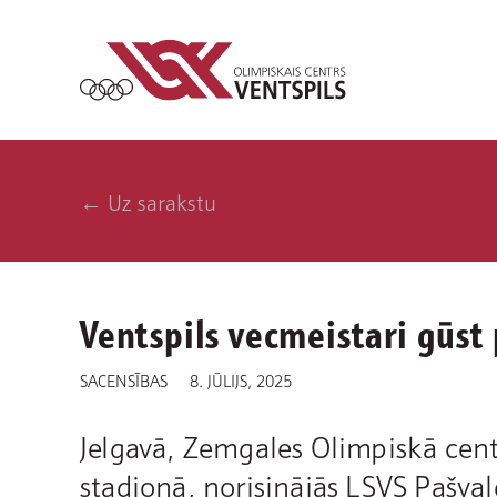
← Uz sarakstu
Ventspils vecmeistari gūst
SACENSĪBAS
8. JŪLIJS, 2025
Jelgavā, Zemgales Olimpiskā cent
stadionā, norisinājās LSVS Pašval