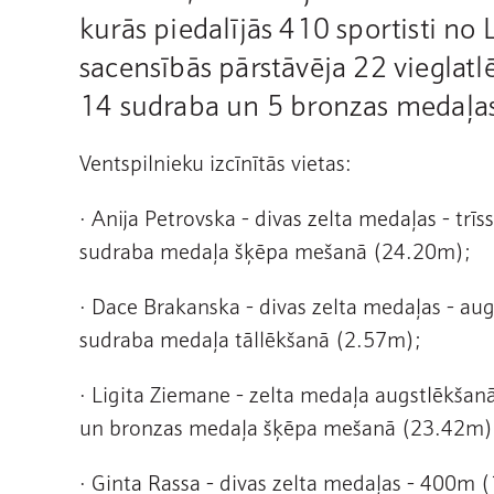
kurās piedalījās 410 sportisti no L
sacensībās pārstāvēja 22 vieglatlē
14 sudraba un 5 bronzas medaļa
Ventspilnieku izcīnītās vietas:
· Anija Petrovska - divas zelta medaļas - t
sudraba medaļa šķēpa mešanā (24.20m);
· Dace Brakanska - divas zelta medaļas - au
sudraba medaļa tāllēkšanā (2.57m);
· Ligita Ziemane - zelta medaļa augstlēkšan
un bronzas medaļa šķēpa mešanā (23.42m)
· Ginta Rassa - divas zelta medaļas - 400m