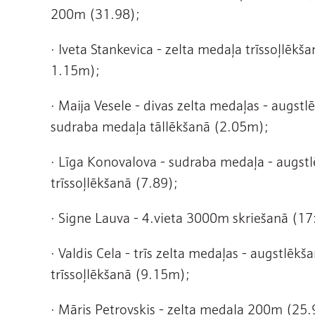
200m (31.98);
· Iveta Stankevica - zelta medaļa trīssoļlē
1.15m);
· Maija Vesele - divas zelta medaļas - augst
sudraba medaļa tāllēkšanā (2.05m);
· Līga Konovalova - sudraba medaļa - augs
trīssoļlēkšanā (7.89);
· Signe Lauva - 4.vieta 3000m skriešanā (17
· Valdis Cela - trīs zelta medaļas - augstlē
trīssoļlēkšanā (9.15m);
· Māris Petrovskis - zelta medaļa 200m (25.