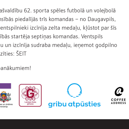
 Pašvaldību 62. sporta spēles futbolā un volejbolā
sībās piedalījās trīs komandas – no Daugavpils,
tspilnieki izcīnīja zelta medaļu, kļūstot par šīs
ās startēja septiņas komandas. Ventspils
 un izcīnīja sudraba medaļu, ieņemot godpilno
zīties: ŠEIT
 panākumiem!