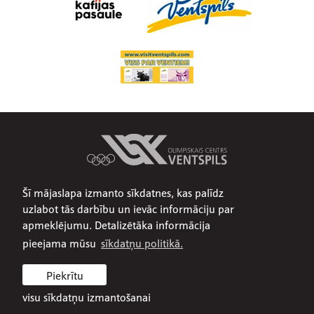
Šī mājaslapa izmanto sīkdatnes, kas palīdz
Par mums
uzlabot tās darbību un ievāc informāciju par
Publiskojamā informācija
apmeklējumu. Detalizētāka informācija
Iepirkumi
pieejama mūsu
sīkdatņu politikā.
Privātuma politika
Piekrītu
Sīkdatņu politika
visu sīkdatņu izmantošanai