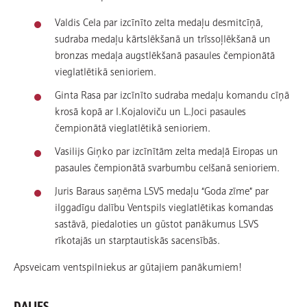
Valdis Cela par izcīnīto zelta medaļu desmitcīņā,
sudraba medaļu kārtslēkšanā un trīssoļlēkšanā un
bronzas medaļa augstlēkšanā pasaules čempionātā
vieglatlētikā senioriem.
Ginta Rasa par izcīnīto sudraba medaļu komandu cīņā
krosā kopā ar I.Kojaloviču un L.Joci pasaules
čempionātā vieglatlētikā senioriem.
Vasilijs Giņko par izcīnītām zelta medaļā Eiropas un
pasaules čempionātā svarbumbu celšanā senioriem.
Juris Baraus saņēma LSVS medaļu “Goda zīme” par
ilggadīgu dalību Ventspils vieglatlētikas komandas
sastāvā, piedaloties un gūstot panākumus LSVS
rīkotajās un starptautiskās sacensībās.
Apsveicam ventspilniekus ar gūtajiem panākumiem!
DALIES