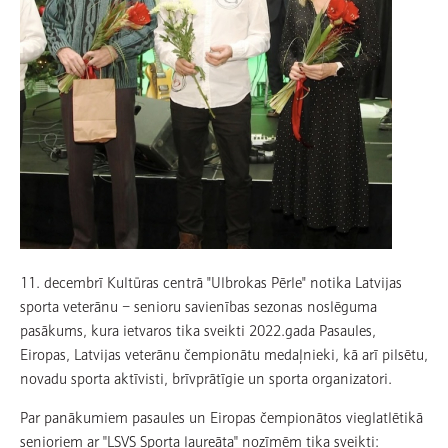
11. decembrī Kultūras centrā "Ulbrokas Pērle" notika Latvijas
sporta veterānu − senioru savienības sezonas noslēguma
pasākums, kura ietvaros tika sveikti 2022.gada Pasaules,
Eiropas, Latvijas veterānu čempionātu medaļnieki, kā arī pilsētu,
novadu sporta aktīvisti, brīvprātīgie un sporta organizatori.
Par panākumiem pasaules un Eiropas čempionātos vieglatlētikā
senioriem ar ''LSVS Sporta laureāta'' nozīmēm tika sveikti: