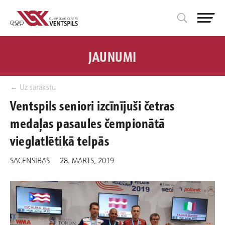
JAUNUMI
← Uz sarakstu
Ventspils seniori izcīnījuši četras
medaļas pasaules čempionātā
vieglatlētikā telpās
SACENSĪBAS
28. MARTS, 2019