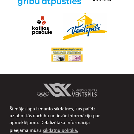
Šī mājaslapa izmanto sīkdatnes, kas palīdz
Par mums
uzlabot tās darbību un ievāc informāciju par
Publiskojamā informācija
apmeklējumu. Detalizētāka informācija
Iepirkumi
pieejama mūsu
sīkdatņu politikā.