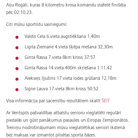
Aiju Rogāli, kuras 8 kilometru krosa komandu stafetē finišēja
pēc 02:10,23.
Citi mūsu sportistu sasniegumi:
Valdis Cela 6.vieta augstlēkšana 1,40m
Ligita Ziemane 4.vieta šķēpa mešana 32,30m
Ginta Rassa 7.vieta 8km kross 37:57
Ginta Rassa 14.vieta 400m skriešana 1:11,42
Aleksejs Iļjušins 17.vieta lodes grūšanā 12,18m
Signe Lauva 17.vieta 8km kross 50:52
Visa informācija par sacensību rezultātiem skatīt
ŠEIT
Ar Ventspils pašvaldības atbalstu senioru vieglatlēti regulāri
piedalās un gūst panākumus pasaules un Eiropas čempionātos.
Treniņu nodrošinājumam mūsu vieglatlētikas seniori ikdienā
bez maksas var izmantot pilsētas sporta bāzes.