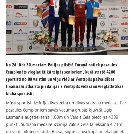
No 24. līdz 30.martam Polijas pilsētā Toruņā notiek pasaules
čempionāts vieglatlētikā telpās senioriem, kurā startē 4200
sportisti no 88 valstīm un viņu vidū ar Ventspils pašvaldības
finansiālu atbalstu piedalījās 7 Ventspils veterānu vieglatlētikas
kluba sportisti.
Mūsu sportisti izcīnīja divas zelta un divas sudraba medaļas. Par
pasaules čempioniem savās vecuma grupās kļuvuši Uģis
Lasmanis augstlēkšanā 1,80m un Valdis Cela pieccīņā 4309
punkti. Sudraba medaļas izcīnīja Valdis Cela tāllēkšanā 4,71m
un ventspilnieces Ginta Rassa, Signe Lauva kopā ar jēkabpilieti