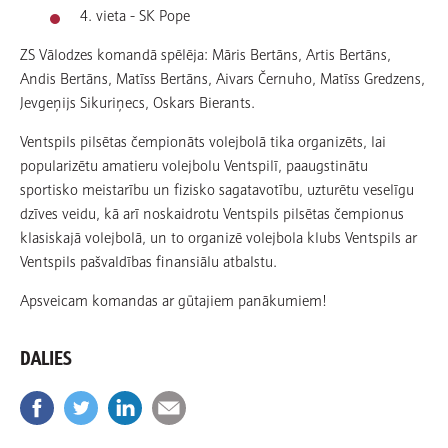
4. vieta - SK Pope
ZS Vālodzes komandā spēlēja: Māris Bertāns, Artis Bertāns,
Andis Bertāns, Matīss Bertāns, Aivars Černuho, Matīss Gredzens,
Jevgeņijs Sikuriņecs, Oskars Bierants.
Ventspils pilsētas čempionāts volejbolā tika organizēts, lai
popularizētu amatieru volejbolu Ventspilī, paaugstinātu
sportisko meistarību un fizisko sagatavotību, uzturētu veselīgu
dzīves veidu, kā arī noskaidrotu Ventspils pilsētas čempionus
klasiskajā volejbolā, un to organizē volejbola klubs Ventspils ar
Ventspils pašvaldības finansiālu atbalstu.
Apsveicam komandas ar gūtajiem panākumiem!
DALIES