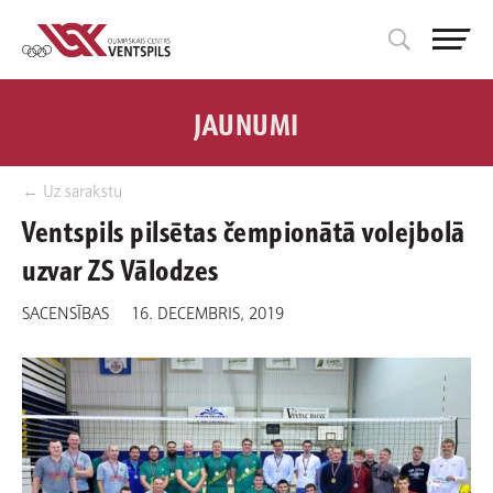
JAUNUMI
← Uz sarakstu
Ventspils pilsētas čempionātā volejbolā
uzvar ZS Vālodzes
SACENSĪBAS
16. DECEMBRIS, 2019