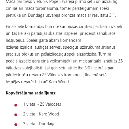
Mačā par trešo vietu SK Pope uzvarēja pirmo setu un aizrautīgi
cīnījās arī mača turpinājumā, tomēr pārsteigumam spēki
pietrūka un Dundaga uzvarēja bronzas mačā ar rezultātu 3:1.
Finālspēlē komandas bija noskaņojušās cīnīties par katru izspēli
un tas lieliski parādījās skaistās izspēlēs, priecējot sanākušos
līdzjutējus. Spēles gaitā abām komandām
izdevās izpildīt jaudīgas serves, spēcīgus uzbrukuma sitienus,
precīzus blokus un pašaizliedzīgu spēli aizsardzībā. Turnīra
pēdējā izspēlē garā cīņā veiksmīgāki un meistarīgāki izrādījās ZS
Vālodzes volejbolisti. Lai gan setu attiecība 3:0 liecināja par
pārliecinošu uzvaru ZS Vālodzes komandai, ikvienā setā
iespējas uzvarēt bija arī Karo Wood.
Kopvērtējuma sadalījums:
1.vieta - ZS Vālodzes
2.vieta - Karo Wood
3.vieta - Dundaga