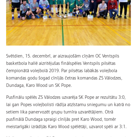
Svētdien, 15. decembrī, ar aizraujošām cīņām OC Ventspils
basketbola hallē aizritējušas finālspēles Ventspils pilsētas
čempionātā volejbolā 2019. Par pilsētas labākās volejbola
komandas godu šogad cīnījās četras komandas ZS Vālodzes,
Dundaga, Karo Wood un SK Pope.
Pusfinālu spēlēs ZS Vālodzes uzvarēja SK Pope ar rezultātu 3:0,
lai gan Popes volejbolisti rādīja atzīstamu sniegumu un katrā no
setiem lika panervozēt grupu turnīra uzvarētājiem. Otrā
pusfinālā Dundaga spraigi cīnījās pret Karo Wood, tomēr
meistarīgāki izrādījās Karo Wood spēlētāji, uzvarot spēli ar 3:1.