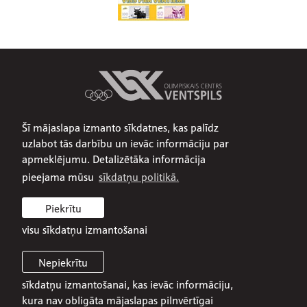
Šī mājaslapa izmanto sīkdatnes, kas palīdz
Par mums
uzlabot tās darbību un ievāc informāciju par
Publiskojamā informācija
apmeklējumu. Detalizētāka informācija
Iepirkumi
pieejama mūsu
sīkdatņu politikā.
Privātuma politika
Piekrītu
Sīkdatņu politika
visu sīkdatņu izmantošanai
Nepiekrītu
sīkdatņu izmantošanai, kas ievāc informāciju,
© 2026 SIA Olimpiskais centrs Ventspils
kura nav obligāta mājaslapas pilnvērtīgai