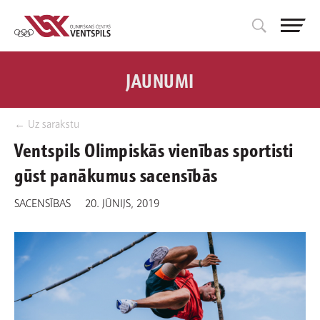
JAUNUMI
← Uz sarakstu
Ventspils Olimpiskās vienības sportisti
gūst panākumus sacensībās
SACENSĪBAS
20. JŪNIJS, 2019