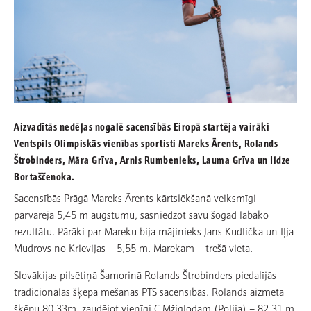
Aizvadītās nedēļas nogalē sacensībās Eiropā startēja vairāki
Ventspils Olimpiskās vienības sportisti Mareks Ārents, Rolands
Štrobinders, Māra Grīva, Arnis Rumbenieks, Lauma Grīva un Ildze
Bortaščenoka.
Sacensībās Prāgā Mareks Ārents kārtslēkšanā veiksmīgi
pārvarēja 5,45 m augstumu, sasniedzot savu šogad labāko
rezultātu. Pārāki par Mareku bija mājinieks Jans Kudlička un Iļja
Mudrovs no Krievijas – 5,55 m. Marekam – trešā vieta.
Slovākijas pilsētiņā Šamorinā Rolands Štrobinders piedalījās
tradicionālās šķēpa mešanas PTS sacensībās. Rolands aizmeta
šķēpu 80,33m, zaudējot vienīgi C.Mžiglodam (Polija) – 82,31 m