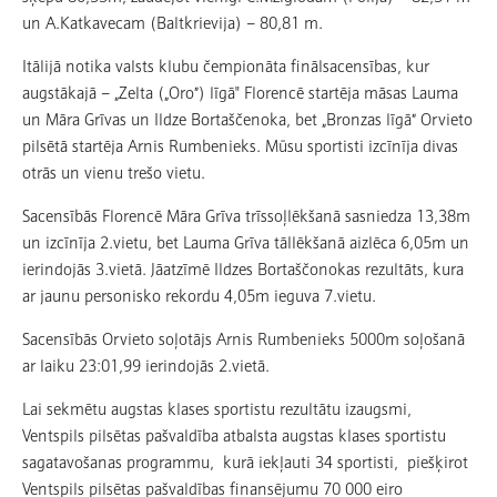
un A.Katkavecam (Baltkrievija) – 80,81 m.
Itālijā notika valsts klubu čempionāta finālsacensības, kur
augstākajā – „Zelta („Oro”) līgā" Florencē startēja māsas Lauma
un Māra Grīvas un Ildze Bortaščenoka, bet „Bronzas līgā” Orvieto
pilsētā startēja Arnis Rumbenieks. Mūsu sportisti izcīnīja divas
otrās un vienu trešo vietu.
Sacensībās Florencē Māra Grīva trīssoļlēkšanā sasniedza 13,38m
un izcīnīja 2.vietu, bet Lauma Grīva tāllēkšanā aizlēca 6,05m un
ierindojās 3.vietā. Jāatzīmē Ildzes Bortaščonokas rezultāts, kura
ar jaunu personisko rekordu 4,05m ieguva 7.vietu.
Sacensībās Orvieto soļotājs Arnis Rumbenieks 5000m soļošanā
ar laiku 23:01,99 ierindojās 2.vietā.
Lai sekmētu augstas klases sportistu rezultātu izaugsmi,
Ventspils pilsētas pašvaldība atbalsta augstas klases sportistu
sagatavošanas programmu, kurā iekļauti 34 sportisti, piešķirot
Ventspils pilsētas pašvaldības finansējumu 70 000 eiro