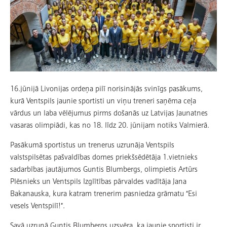
16.jūnijā Livonijas ordeņa pilī norisinājās svinīgs pasākums,
kurā Ventspils jaunie sportisti un viņu treneri saņēma ceļa
vārdus un laba vēlējumus pirms došanās uz Latvijas Jaunatnes
vasaras olimpiādi, kas no 18. līdz 20. jūnijam notiks Valmierā.
Pasākumā sportistus un trenerus uzrunāja Ventspils
valstspilsētas pašvaldības domes priekšsēdētāja 1.vietnieks
sadarbības jautājumos Guntis Blumbergs, olimpietis Artūrs
Plēsnieks un Ventspils Izglītības pārvaldes vadītāja Jana
Bakanauska, kura katram trenerim pasniedza grāmatu “Esi
vesels Ventspilī!”.
Savā uzrunā Guntis Blumbergs uzsvēra, ka jaunie sportisti ir