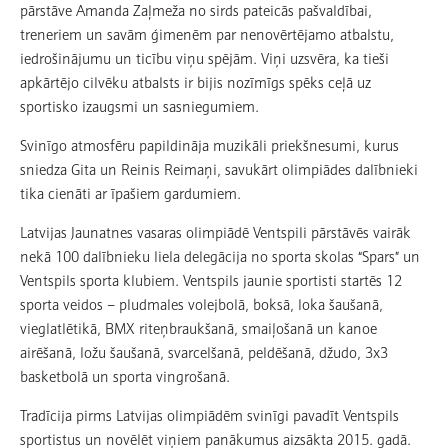
pārstāve Amanda Zaļmeža no sirds pateicās pašvaldībai,
treneriem un savām ģimenēm par nenovērtējamo atbalstu,
iedrošinājumu un ticību viņu spējām. Viņi uzsvēra, ka tieši
apkārtējo cilvēku atbalsts ir bijis nozīmīgs spēks ceļā uz
sportisko izaugsmi un sasniegumiem.
Svinīgo atmosfēru papildināja muzikāli priekšnesumi, kurus
sniedza Gita un Reinis Reimaņi, savukārt olimpiādes dalībnieki
tika cienāti ar īpašiem gardumiem.
Latvijas Jaunatnes vasaras olimpiādē Ventspili pārstāvēs vairāk
nekā 100 dalībnieku liela delegācija no sporta skolas “Spars” un
Ventspils sporta klubiem. Ventspils jaunie sportisti startēs 12
sporta veidos – pludmales volejbolā, boksā, loka šaušanā,
vieglatlētikā, BMX riteņbraukšanā, smaiļošanā un kanoe
airēšanā, ložu šaušanā, svarcelšanā, peldēšanā, džudo, 3x3
basketbolā un sporta vingrošanā.
Tradīcija pirms Latvijas olimpiādēm svinīgi pavadīt Ventspils
sportistus un novēlēt viņiem panākumus aizsākta 2015. gadā.