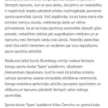
Ventspils lepnums, kuri ar savu darbu, disciplīnu un neatlaidību
ir nopelnījuši iespēju pārstāvēt pilsētu nozīmīgākajās jaunatnes
sporta sacensībās Latvijā. Viņš atgādināja, ka aiz katra starta stāv
simtiem treniņu stundu, mērķtiecīgs darbs un vēlme
pilnveidoties, kā arī aicināja sportistus sacensībās izbaudīt gūto
pieredzi, nebaidīties tiekties pēc augstākajiem mērķiem un ar
lepnumu nest Ventspils vārdu visā Latvijā. Atsevišķi pateicības
vārdi tika veltīti treneriem un vecākiem par viņu ieguldījumu
jauno sportistu attīstībā.
Pasākuma laikā Guntis Blumbergs svinīgi nodeva Ventspils
karogu sporta skolas “Spars” audzēknim, džudistam
Aleksandram Apsalonam, kurš to nesīs kā pilsētas simbolu
Latvijas Jaunatnes vasaras olimpiādes atklāšanas ceremonijā.
Karoga nodošana apliecināja uzticību jaunajiem sportistiem un
vēlējumu ar lepnumu pārstāvēt Ventspili valsts mēroga
sacensībās.
Sporta skolas “Spars” audzēknis Klāvs Černuho un sporta kluba