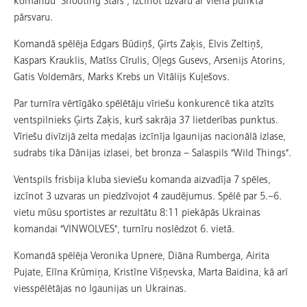
pārsvaru.
Komandā spēlēja Edgars Būdiņš, Ģirts Zaķis, Elvis Zeltiņš,
Kaspars Krauklis, Matīss Cīrulis, Oļegs Gusevs, Arsenijs Atorins,
Gatis Voldemārs, Marks Krebs un Vitālijs Kuļešovs.
Par turnīra vērtīgāko spēlētāju vīriešu konkurencē tika atzīts
ventspilnieks Ģirts Zaķis, kurš sakrāja 37 lietderības punktus.
Vīriešu divīzijā zelta medaļas izcīnīja Igaunijas nacionālā izlase,
sudrabs tika Dānijas izlasei, bet bronza – Salaspils “Wild Things”.
Ventspils frisbija kluba sieviešu komanda aizvadīja 7 spēles,
izcīnot 3 uzvaras un piedzīvojot 4 zaudējumus. Spēlē par 5.–6.
vietu mūsu sportistes ar rezultātu 8:11 piekāpās Ukrainas
komandai “VINWOLVES”, turnīru noslēdzot 6. vietā.
Komandā spēlēja Veronika Upnere, Diāna Rumberga, Airita
Pujate, Elīna Krūmiņa, Kristīne Višņevska, Marta Baidina, kā arī
viesspēlētājas no Igaunijas un Ukrainas.