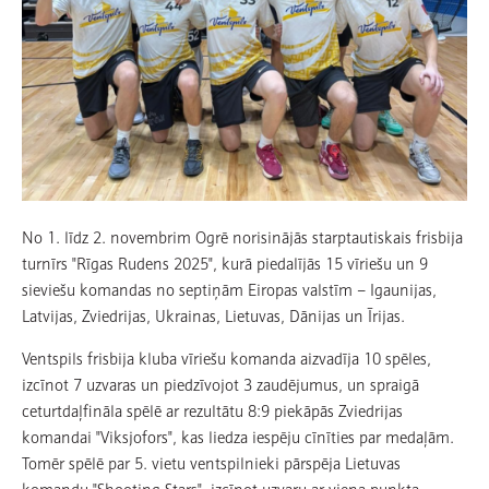
No 1. līdz 2. novembrim Ogrē norisinājās starptautiskais frisbija
turnīrs "Rīgas Rudens 2025", kurā piedalījās 15 vīriešu un 9
sieviešu komandas no septiņām Eiropas valstīm – Igaunijas,
Latvijas, Zviedrijas, Ukrainas, Lietuvas, Dānijas un Īrijas.
Ventspils frisbija kluba vīriešu komanda aizvadīja 10 spēles,
izcīnot 7 uzvaras un piedzīvojot 3 zaudējumus, un spraigā
ceturtdaļfināla spēlē ar rezultātu 8:9 piekāpās Zviedrijas
komandai "Viksjofors", kas liedza iespēju cīnīties par medaļām.
Tomēr spēlē par 5. vietu ventspilnieki pārspēja Lietuvas
komandu "Shooting Stars", izcīnot uzvaru ar viena punkta