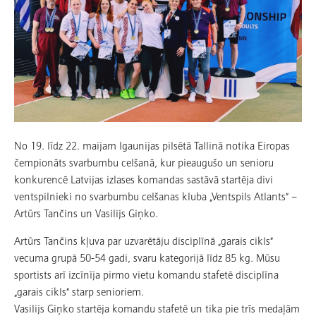
No 19. līdz 22. maijam Igaunijas pilsētā Tallinā notika Eiropas
čempionāts svarbumbu celšanā, kur pieaugušo un senioru
konkurencē Latvijas izlases komandas sastāvā startēja divi
ventspilnieki no svarbumbu celšanas kluba „Ventspils Atlants” –
Artūrs Tančins un Vasilijs Giņko.
Artūrs Tančins kļuva par uzvarētāju disciplīnā „garais cikls”
vecuma grupā 50-54 gadi, svaru kategorijā līdz 85 kg. Mūsu
sportists arī izcīnīja pirmo vietu komandu stafetē disciplīna
„garais cikls” starp senioriem.
Vasilijs Giņko startēja komandu stafetē un tika pie trīs medaļām