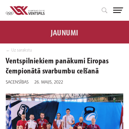
JAUNUMI
← Uz sarakstu
Ventspilniekiem panākumi Eiropas
čempionātā svarbumbu celšanā
SACENSĪBAS
26. MAIJS, 2022