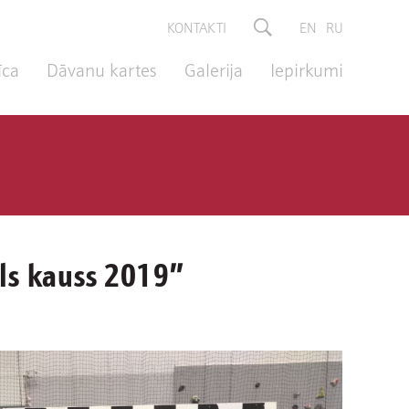
KONTAKTI
EN
RU
īca
Dāvanu kartes
Galerija
Iepirkumi
ils kauss 2019”