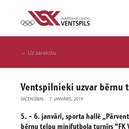
← Uz sarakstu
Ventspilnieki uzvar bērnu 
SACENSĪBAS
7. JANVĀRIS, 2019
5. – 6. janvārī, sporta hallē „Pārven
bērnu telpu minifutbola turnīrs “FK 