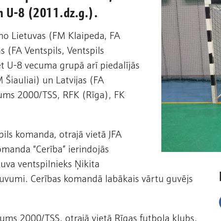
 U-8 (2011.dz.g.).
o Lietuvas (FM Klaipeda, FA
s (FA Ventspils, Ventspils
et U-8 vecuma grupā arī piedalījās
Šiauliai) un Latvijas (FA
ukums 2000/TSS, RFK (Rīga), FK
ils komanda, otrajā vietā JFA
omanda “Cerība” ierindojās
ļuva ventspilnieks Ņikita
uvumi. Cerības komandā labākais vārtu guvējs
ms 2000/TSS, otrajā vietā Rīgas futbola klubs,