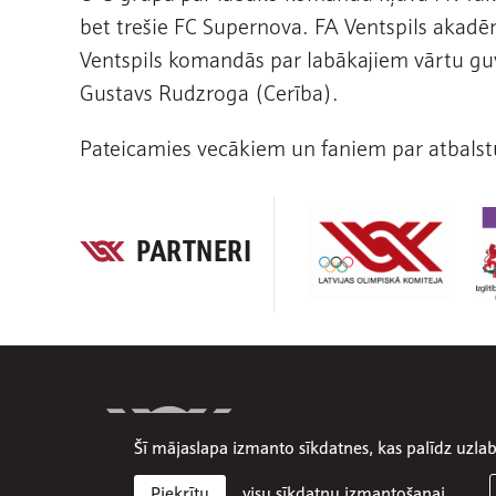
bet trešie FC Supernova. FA Ventspils akadēmi
Ventspils komandās par labākajiem vārtu gu
Gustavs Rudzroga (Cerība).
Pateicamies vecākiem un faniem par atbalst
PARTNERI
Šī mājaslapa izmanto sīkdatnes, kas palīdz uzl
visu sīkdatņu izmantošanai
Piekrītu