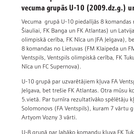
vecuma grupās U-10 (2009.dz.g.) un
Vecuma grupā U-10 piedalījās 8 komandas n
Šiauliai, FK Banga un FK Atlantas) un Latvija
olimpiskā cerība, FK Nīca un JFA Jelgava), b
8 komandas no Lietuvas (FM Klaipeda un FM 
Ventspils, Ventspils olimpiskā cerība, FK T
Nīca un FC Supernova).
U-10 grupā par uzvarētājiem kļuva FA Ventsp
Jelgava, bet trešie FK Atlantas. Otra mūsu k
5.vietā. Par turnīra rezultatīvāko spēlētāju k
Solomonovs (FA Ventspils), kuram 7 vārtu g
Artyom Vozny 3 vārti.
U-8 grupā par labāko komandu kļuva FK Tuku