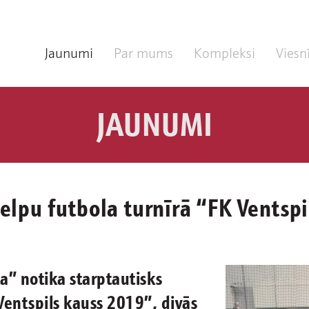
Jaunumi
Par mums
Kompleksi
Viesn
JAUNUMI
telpu futbola turnīrā “FK Ventsp
ta” notika starptautisks
Ventspils kauss 2019”, divās