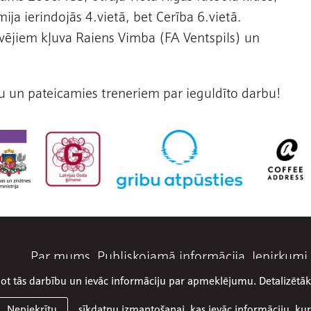
ja ierindojās 4.vietā, bet Cerība 6.vietā.
vējiem kļuva Raiens Vimba (FA Ventspils) un
u un pateicamies treneriem par ieguldīto darbu!
Par mums
Publiskojamā informācija
Iepirkumi
abot tās darbību un ievāc informāciju par apmeklējumu. Detalizēt
© 2026 SIA Olimpiskais centrs Ventspils
Mājaslapa:
Graftik
sīkdatņu izmantošanai, kas ievāc informāciju, kur
Nepiekrītu