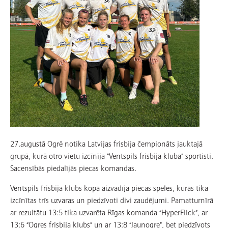
27.augustā Ogrē notika Latvijas frisbija čempionāts jauktajā
grupā, kurā otro vietu izcīnīja “Ventspils frisbija kluba” sportisti.
Sacensībās piedalījās piecas komandas.
Ventspils frisbija klubs kopā aizvadīja piecas spēles, kurās tika
izcīnītas trīs uzvaras un piedzīvoti divi zaudējumi. Pamatturnīrā
ar rezultātu 13:5 tika uzvarēta Rīgas komanda “HyperFlick”, ar
13:6 “Ogres frisbija klubs” un ar 13:8 “Jaunogre”, bet piedzīvots