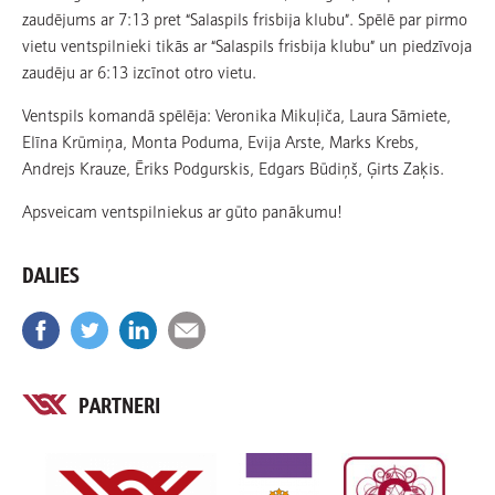
zaudējums ar 7:13 pret “Salaspils frisbija klubu”. Spēlē par pirmo
vietu ventspilnieki tikās ar “Salaspils frisbija klubu” un piedzīvoja
zaudēju ar 6:13 izcīnot otro vietu.
Ventspils komandā spēlēja: Veronika Mikuļiča, Laura Sāmiete,
Elīna Krūmiņa, Monta Poduma, Evija Arste, Marks Krebs,
Andrejs Krauze, Ēriks Podgurskis, Edgars Būdiņš, Ģirts Zaķis.
Apsveicam ventspilniekus ar gūto panākumu!
DALIES
PARTNERI