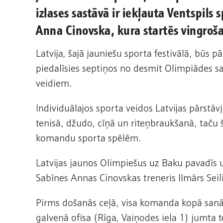
izlases sastāvā ir iekļauta Ventspil
Anna Cinovska, kura startēs vingroš
Latvija, šajā jauniešu sporta festivālā, būs 
piedalīsies septiņos no desmit Olimpiādes 
veidiem.
Individuālajos sporta veidos Latvijas pārstāvj
tenisā, džudo, cīņā un riteņbraukšanā, taču š
komandu sporta spēlēm.
Latvijas jaunos Olimpiešus uz Baku pavadīs u
Sabīnes Annas Cinovskas treneris Ilmārs Seili
Pirms došanās ceļā, visa komanda kopā sanāks
galvenā ofisa (Rīga, Vaiņodes iela 1) jumta 