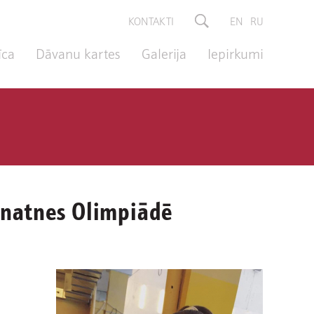
KONTAKTI
EN
RU
īca
Dāvanu kartes
Galerija
Iepirkumi
aunatnes Olimpiādē