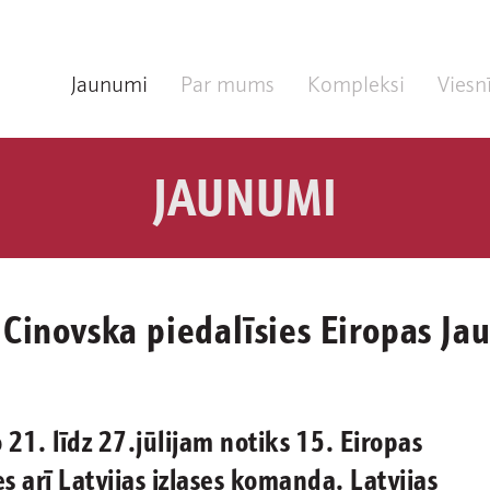
Jaunumi
Par mums
Kompleksi
Viesn
JAUNUMI
 Cinovska piedalīsies Eiropas J
21. līdz 27.jūlijam notiks 15. Eiropas
s arī Latvijas izlases komanda. Latvijas