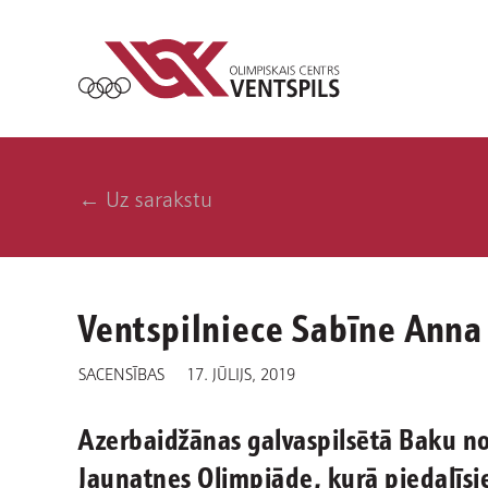
← Uz sarakstu
Ventspilniece Sabīne Anna
SACENSĪBAS
17. JŪLIJS, 2019
Azerbaidžānas galvaspilsētā Baku no 
Jaunatnes Olimpiāde, kurā piedalīsie