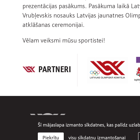
prezentācijas pasākums. Pasākuma laikā Latv
Vrubļevskis nosauks Latvijas jaunatnes Oli
atklāšanas ceremonijai.
Vēlam veiksmi mūsu sportistei!
PARTNERI
Šī mājaslapa izmanto sīkdatnes, kas palīdz uzl
visu sīkdatņu izmantošanai
Piekrītu