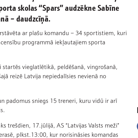
s sporta skolas “Spars” audzēkne Sabīne
anā – daudzcīņā.
pārstāvēta ar plašu komandu – 34 sportistiem, kuri
sacensību programmā iekļautajiem sporta
i startēs vieglatlētikā, peldēšanā, vingrošanā,
ajā reizē Latvija nepiedalīsies nevienā no
n padomus sniegs 15 treneri, kuru vidū ir arī
s.
 trešdien, 17.jūlijā, AS “Latvijas Valsts meži”
terasē, plkst.13:00, kur norisināsies komandas