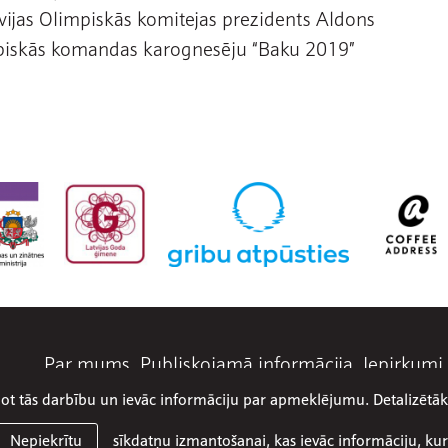
ijas Olimpiskās komitejas prezidents Aldons
mpiskās komandas karognesēju “Baku 2019”
Par mums
Publiskojamā informācija
Iepirkumi
abot tās darbību un ievāc informāciju par apmeklējumu. Detalizēt
© 2026 SIA Olimpiskais centrs Ventspils
Mājaslapa:
Graftik
sīkdatņu izmantošanai, kas ievāc informāciju, kur
Nepiekrītu