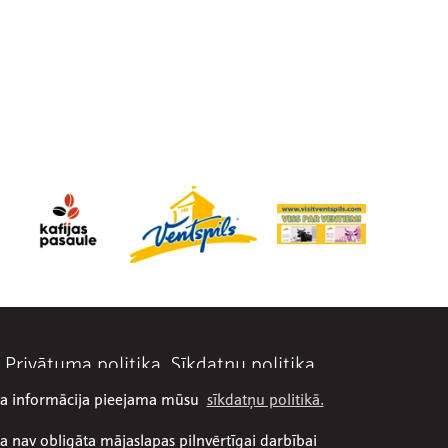
Privātuma politika
Sīkdatņu politika
āka informācija pieejama mūsu
sīkdatņu politikā.
a nav obligāta mājaslapas pilnvērtīgai darbībai