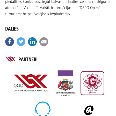
piedalīties konkursos, iegūt balvas un ļauties vasaras noslēguma
atmosfērai Ventspilī! Vairāk informācijas par “DEPO Open”
turnīriem: https://volejbols.lv/pludmale/
DALIES
PARTNERI