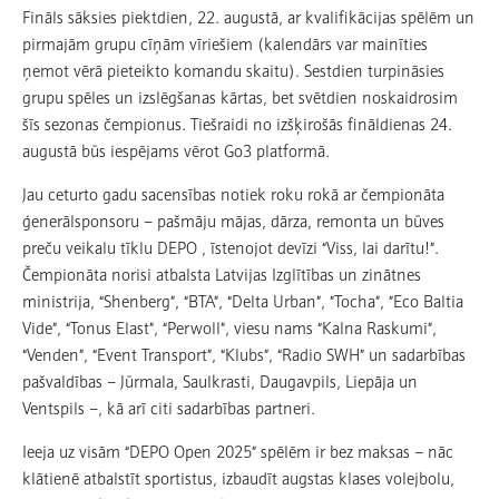
Fināls sāksies piektdien, 22. augustā, ar kvalifikācijas spēlēm un
pirmajām grupu cīņām vīriešiem (kalendārs var mainīties
ņemot vērā pieteikto komandu skaitu). Sestdien turpināsies
grupu spēles un izslēgšanas kārtas, bet svētdien noskaidrosim
šīs sezonas čempionus. Tiešraidi no izšķirošās fināldienas 24.
augustā būs iespējams vērot Go3 platformā.
Jau ceturto gadu sacensības notiek roku rokā ar čempionāta
ģenerālsponsoru – pašmāju mājas, dārza, remonta un būves
preču veikalu tīklu DEPO , īstenojot devīzi “Viss, lai darītu!”.
Čempionāta norisi atbalsta Latvijas Izglītības un zinātnes
ministrija, “Shenberg”, “BTA”, “Delta Urban”, ”Tocha”, ”Eco Baltia
Vide”, “Tonus Elast”, “Perwoll”, viesu nams “Kalna Raskumi”,
“Venden”, “Event Transport”, “Klubs”, “Radio SWH” un sadarbības
pašvaldības – Jūrmala, Saulkrasti, Daugavpils, Liepāja un
Ventspils –, kā arī citi sadarbības partneri.
Ieeja uz visām “DEPO Open 2025” spēlēm ir bez maksas – nāc
klātienē atbalstīt sportistus, izbaudīt augstas klases volejbolu,