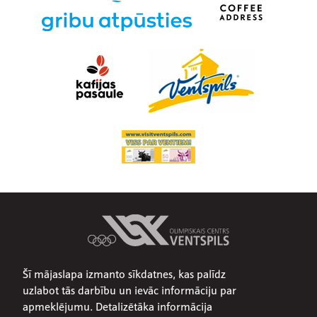
Šī mājaslapa izmanto sīkdatnes, kas palīdz
Par mums
uzlabot tās darbību un ievāc informāciju par
Publiskojamā informācija
apmeklējumu. Detalizētāka informācija