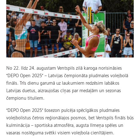
No 22. līdz 24. augustam Ventspils zilā karoga norisināsies
“DEPO Open 2025” – Latvijas čempionāta pludmales volejbolā
fināls. Trīs dienu garumā uz laukumiem redzēsim labākos
Latvijas duetus, aizraujošas cīņas par medaļām un sezonas
čempionu tituliem.
“DEPO Open 2025” šosezon pulcēja spēcīgākos pludmales
volejbolistus četros reģionālajos posmos, bet Ventspils fināls būs
kulminācija – sportiska atmosfēra, augsta līmeņa spēles un
vasaras noslēguma svētki visiem volejbola cienītājiem.