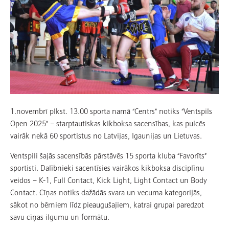
1.novembrī plkst. 13.00 sporta namā “Centrs” notiks “Ventspils
Open 2025” – starptautiskas kikboksa sacensības, kas pulcēs
vairāk nekā 60 sportistus no Latvijas, Igaunijas un Lietuvas.
Ventspili šajās sacensībās pārstāvēs 15 sporta kluba “Favorīts”
sportisti. Dalībnieki sacentīsies vairākos kikboksa disciplīnu
veidos – K-1, Full Contact, Kick Light, Light Contact un Body
Contact. Cīņas notiks dažādās svara un vecuma kategorijās,
sākot no bērniem līdz pieaugušajiem, katrai grupai paredzot
savu cīņas ilgumu un formātu.