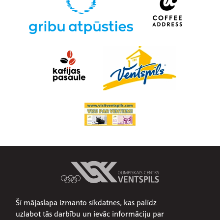
Šī mājaslapa izmanto sīkdatnes, kas palīdz
Par mums
uzlabot tās darbību un ievāc informāciju par
Publiskojamā informācija