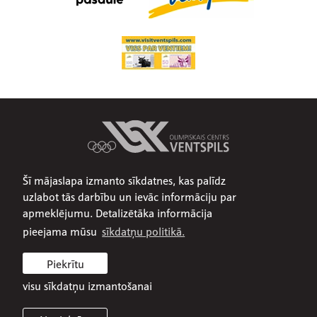
Šī mājaslapa izmanto sīkdatnes, kas palīdz
Par mums
uzlabot tās darbību un ievāc informāciju par
Publiskojamā informācija
apmeklējumu. Detalizētāka informācija
Iepirkumi
pieejama mūsu
sīkdatņu politikā.
Privātuma politika
Piekrītu
Sīkdatņu politika
visu sīkdatņu izmantošanai