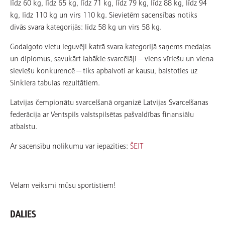
līdz 60 kg, līdz 65 kg, līdz 71 kg, līdz 79 kg, līdz 88 kg, līdz 94
kg, līdz 110 kg un virs 110 kg. Sievietēm sacensības notiks
divās svara kategorijās: līdz 58 kg un virs 58 kg.
Godalgoto vietu ieguvēji katrā svara kategorijā saņems medaļas
un diplomus, savukārt labākie svarcēlāji — viens vīriešu un viena
sieviešu konkurencē — tiks apbalvoti ar kausu, balstoties uz
Sinklera tabulas rezultātiem.
Latvijas čempionātu svarcelšanā organizē Latvijas Svarcelšanas
federācija ar Ventspils valstspilsētas pašvaldības finansiālu
atbalstu.
Ar sacensību nolikumu var iepazīties:
ŠEIT
Vēlam veiksmi mūsu sportistiem!
DALIES