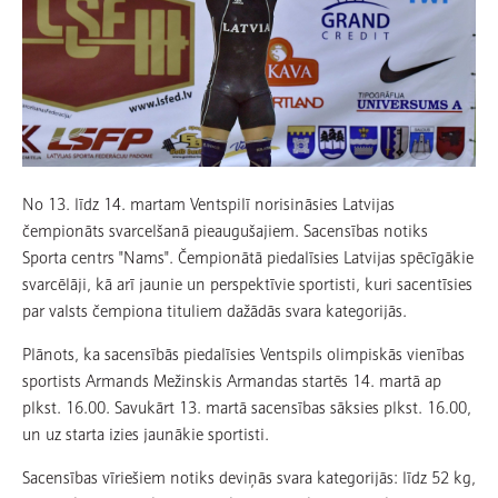
No 13. līdz 14. martam Ventspilī norisināsies Latvijas
čempionāts svarcelšanā pieaugušajiem. Sacensības notiks
Sporta centrs "Nams". Čempionātā piedalīsies Latvijas spēcīgākie
svarcēlāji, kā arī jaunie un perspektīvie sportisti, kuri sacentīsies
par valsts čempiona tituliem dažādās svara kategorijās.
Plānots, ka sacensībās piedalīsies Ventspils olimpiskās vienības
sportists Armands Mežinskis Armandas startēs 14. martā ap
plkst. 16.00. Savukārt 13. martā sacensības sāksies plkst. 16.00,
un uz starta izies jaunākie sportisti.
Sacensības vīriešiem notiks deviņās svara kategorijās: līdz 52 kg,