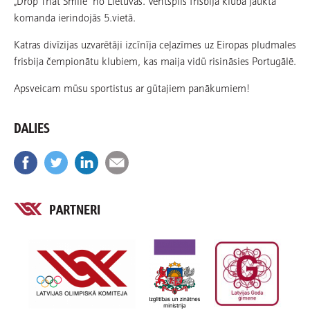
„Drop That Smile” no Lietuvas. Ventspils frisbija kluba jauktā
komanda ierindojās 5.vietā.
Katras divīzijas uzvarētāji izcīnīja ceļazīmes uz Eiropas pludmales
frisbija čempionātu klubiem, kas maija vidū risināsies Portugālē.
Apsveicam mūsu sportistus ar gūtajiem panākumiem!
DALIES
PARTNERI