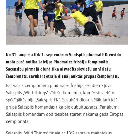
No 31. augusta līdz 1. septembrim Ventspils pludmalē Dienvidu
mola pusē notika Latvijas Pludmales frisbija čempionāts.
Sacensību pirmajā dienā tika aizvadīts sieviešu un vīriešu
čempionāts, savukārt otrajā dienā jauktās grupas čempionāts.
Par valsts čempioniem pludmales frisbijā sestdien kļuva
Salaspils „Wild Things” vīriešu komanda, kamēr sievietēm
spēcīgākās bija „Salaspils FK”. Savukārt dienu vēlāk jauktajā
grupā Salaspils komandas tika pie dubultuzvaras. Panākumi
Salaspils komandām dod tiesības startēt nākamā gada Eiropas
čempionātā.
Salaspils „Wild Things” finālā ar 13:2 sagrāva mājiniekus