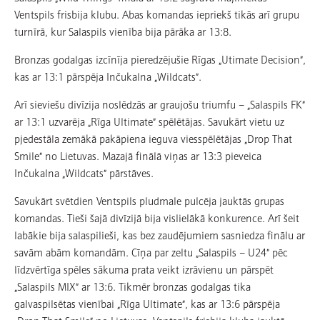
Ventspils frisbija klubu. Abas komandas iepriekš tikās arī grupu
turnīrā, kur Salaspils vienība bija pārāka ar 13:8.
Bronzas godalgas izcīnīja pieredzējušie Rīgas „Utimate Decision”,
kas ar 13:1 pārspēja Inčukalna „Wildcats”.
Arī sieviešu divīzija noslēdzās ar graujošu triumfu – „Salaspils FK”
ar 13:1 uzvarēja „Rīga Ultimate” spēlētājas. Savukārt vietu uz
pjedestāla zemākā pakāpiena ieguva viesspēlētājas „Drop That
Smile” no Lietuvas. Mazajā finālā viņas ar 13:3 pieveica
Inčukalna „Wildcats” pārstāves.
Savukārt svētdien Ventspils pludmale pulcēja jauktās grupas
komandas. Tieši šajā divīzijā bija vislielākā konkurence. Arī šeit
labākie bija salaspilieši, kas bez zaudējumiem sasniedza finālu ar
savām abām komandām. Cīņa par zeltu „Salaspils – U24” pēc
līdzvērtīga spēles sākuma prata veikt izrāvienu un pārspēt
„Salaspils MIX” ar 13:6. Tikmēr bronzas godalgas tika
galvaspilsētas vienībai „Rīga Ultimate”, kas ar 13:6 pārspēja