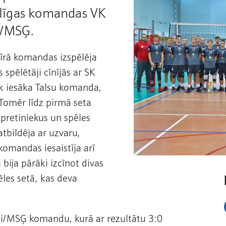
s līgas komandas VK
i/MSĢ.
īrā komandas izspēlēja
 spēlētāji cīnījās ar SK
k iesāka Talsu komanda,
 Tomēr līdz pirmā seta
 pretiniekus un spēles
atbildēja ar uzvaru,
komandas iesaistīja arī
i bija pārāki izcīnot divas
ēles setā, kas deva
aži/MSĢ komandu, kurā ar rezultātu 3:0