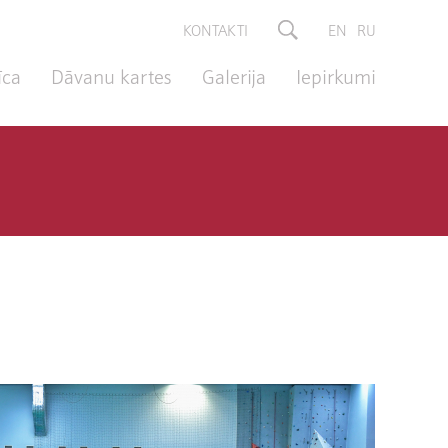
KONTAKTI
EN
RU
īca
Dāvanu kartes
Galerija
Iepirkumi
”