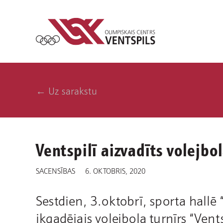
← Uz sarakstu
Ventspilī aizvadīts volejbo
SACENSĪBAS
6. OKTOBRIS, 2020
Sestdien, 3.oktobrī, sporta hallē
ikgadējais volejbola turnīrs “Vent