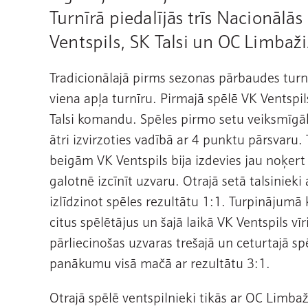
Turnīrā piedalījās trīs Nacionālā
Ventspils, SK Talsi un OC Limbaž
Tradicionālajā pirms sezonas pārbaudes turn
viena apļa turnīru. Pirmajā spēlē VK Ventspils
Talsi komandu. Spēles pirmo setu veiksmīgā
ātri izvirzoties vadībā ar 4 punktu pārsvaru.
beigām VK Ventspils bija izdevies jau noķert
galotnē izcīnīt uzvaru. Otrajā setā talsinieki 
izlīdzinot spēles rezultātu 1:1. Turpinājumā 
citus spēlētājus un šajā laikā VK Ventspils vīr
pārliecinošas uzvaras trešajā un ceturtajā sp
panākumu visā mačā ar rezultātu 3:1.
Otrajā spēlē ventspilnieki tikās ar OC Limb