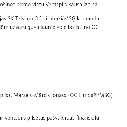
rošinot pirmo vietu Ventspils kausa izcīņā.
nījās SK Talsi un OC Limbaži/MSĢ komandas.
lēm uzvaru guva jaunie volejbolisti no OC
spils), Marsels-Mārcis Jonass (OC Limbaži/MSĢ)
r Ventspils pilsētas pašvaldības finansiālu