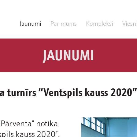
Jaunumi
Par mums
Kompleksi
Viesn
JAUNUMI
la turnīrs “Ventspils kauss 2020
 “Pārventa” notika
spils kauss 2020”.