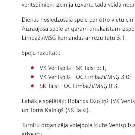
ventspilnieki izcīnīja uzvaru, tādā veidā nod
Dienas noslēdzošajā spēlē par otro vietu cī
Aizraujošā spēlē ar garām un skaistām izspē
Limbaži/MSĢ komandas ar rezultātu 3:1.
Spēļu rezultāti:
VK Ventspils - SK Talsi 3:1;
VK Ventspils - OC Limbaži/MSĢ 3:0;
SK Talsi - OC Limbaži/MSĢ 0:3.
Labākie spēlētāji: Rolands Ozoliņš (VK Vent
un Toms Kalniņš (SK Talsi).
Turnīru organizēja volejbola klubs Ventspils a
atbalstu.