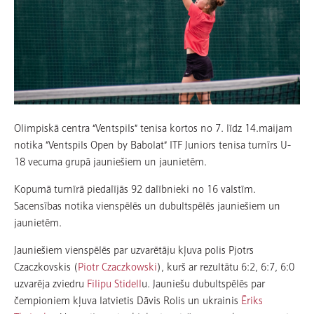
Olimpiskā centra “Ventspils” tenisa kortos no 7. līdz 14.maijam
notika ”Ventspils Open by Babolat” ITF Juniors tenisa turnīrs U-
18 vecuma grupā jauniešiem un jaunietēm.
Kopumā turnīrā piedalījās 92 dalībnieki no 16 valstīm.
Sacensības notika vienspēlēs un dubultspēlēs jauniešiem un
jaunietēm.
Jauniešiem vienspēlēs par uzvarētāju kļuva polis Pjotrs
Czaczkovskis (
Piotr Czaczkowski
), kurš ar rezultātu 6:2, 6:7, 6:0
uzvarēja zviedru
Filipu Stidell
u. Jauniešu dubultspēlēs par
čempioniem kļuva latvietis Dāvis Rolis un ukrainis
Ēriks