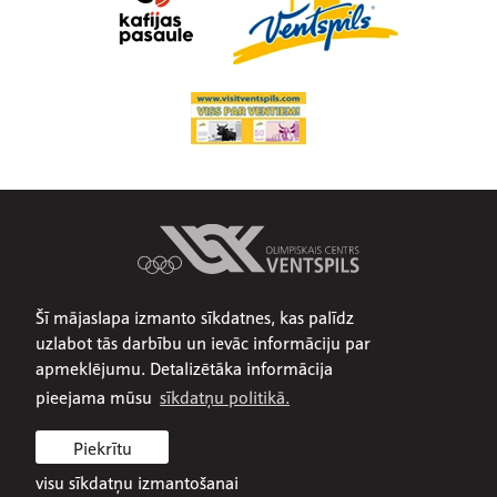
Šī mājaslapa izmanto sīkdatnes, kas palīdz
Par mums
uzlabot tās darbību un ievāc informāciju par
Publiskojamā informācija
apmeklējumu. Detalizētāka informācija
Iepirkumi
pieejama mūsu
sīkdatņu politikā.
Privātuma politika
Piekrītu
Sīkdatņu politika
visu sīkdatņu izmantošanai