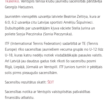
Tkalenko
. Ventspils tenisa klubu jauniešu sacensībās pārstāvēja
Georgijs Harjuzovs.
Jaunietēm vienspēlēs uzvarēja latviete Beatrise Zeltiņa, kura ar
6:0, 6:2 uzvarēja citu Latvijas sportisti Amēliju Šūpulnieci.
Dubultspēlēs par uzvarētājām kļuva vāciete Stella Jurina un
poliete Soņja Pieczinska (Sonia Pieczynska).
ITF (International Tennis Federation) sadarbībā ar TE (Tennis
Europe) rīko sacensības jauniešiem vecuma grupās no U-12 līdz
U-18, kuras katru nedēļu notiek visdažādākajās pasaules valstīs.
Arī Latvijā jau daudzus gadus tiek rīkoti šo sacensību posmi
Rīgā, Liepājā, Jūrmalā un Ventspilī. ITF Juniors turnīri ir pēdējais
solis pirms pieaugušo sacensībām.
Sacensību rezultātus skatīt:
ŠEIT
Sacensības notika ar Ventspils valstspilsētas pašvaldības
finansiālu atbalstu.