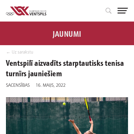
JAUNUMI
← Uz sarakstu
Ventspilī aizvadīts starptautisks tenisa
turnīrs jauniešiem
SACENSĪBAS
16. MAIJS, 2022