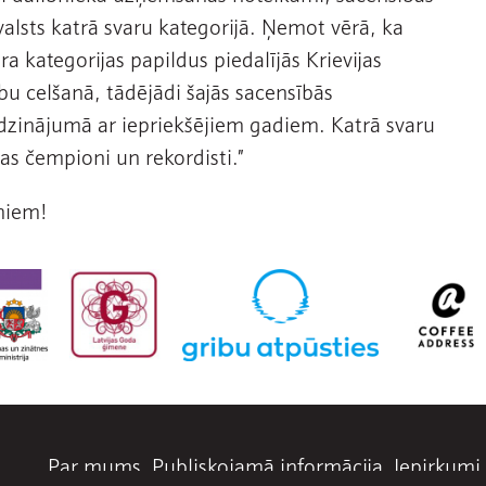
 valsts katrā svaru kategorijā. Ņemot vērā, ka
ra kategorijas papildus piedalījās Krievijas
mbu celšanā, tādējādi šajās sacensībās
dzinājumā ar iepriekšējiem gadiem. Katrā svaru
pas čempioni un rekordisti.”
miem!
Par mums
Publiskojamā informācija
Iepirkumi