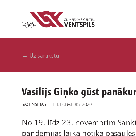
← Uz sarakstu
Vasilijs Giņko gūst panāk
SACENSĪBAS
1. DECEMBRIS, 2020
No 19. līdz 23. novembrim Sanktp
pandēmijas laikā notika pasaule