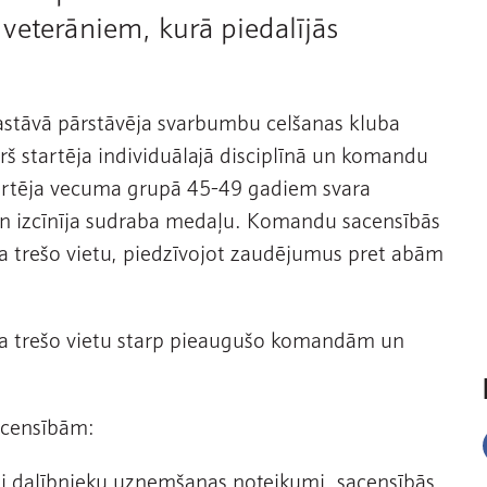
veterāniem, kurā piedalījās
 sastāvā pārstāvēja svarbumbu celšanas kluba
kurš startēja individuālajā disciplīnā un komandu
startēja vecuma grupā 45-49 gadiem svara
 un izcīnīja sudraba medaļu. Komandu sacensībās
īja trešo vietu, piedzīvojot zaudējumus pret abām
īja trešo vietu starp pieaugušo komandām un
acensībām:
īti dalībnieku uzņemšanas noteikumi, sacensībās