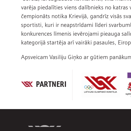
varēja piedalīties viens dalībnieks no katras
čempionāts notika Krievijā, gandrīz visās sva
sportisti, kuri ir neapstrīdami līderi svarbu
konkurences līmenis ievērojami pieauga salī
kategorijā startēja arī vairāki pasaules, Eiro
Apsveicam Vasiliju Giņko ar gūtiem panāku
PARTNERI