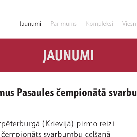
Jaunumi
Par mums
Kompleksi
Viesn
JAUNUMI
umus Pasaules čempionātā svarb
ēterburgā (Krievijā) pirmo reizi
s čempionāts svarbumbu celšanā