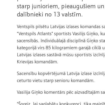
starp junioriem, pieaugušiem un 
dalībnieki no 13 valstīm.
Ventspils pilsētu Latvijas izlases komandas
“Ventspils Atlants” sportists Vasilijs Giņko, 
sacensībās. Individuālajā disciplīnā Giņko 
kategorijā virs 85 kilogramiem garajā ciklā
Latvijas izlases sastāvā mūsu sportists izcīn
Krievijas komandām.
Sacensību kopvērtējumā Latvija izlase izcīn
ceturto vietu starp senioru komandām.
Vasilija Giņko komentārs pēc aizvadītajām s
“Šoreiz, lai saglabātu konkurenci, tika main