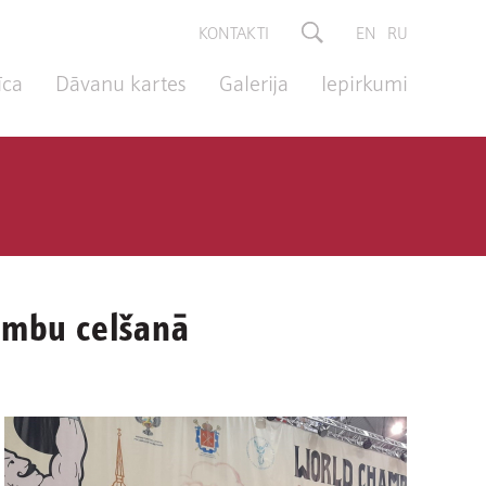
KONTAKTI
EN
RU
īca
Dāvanu kartes
Galerija
Iepirkumi
umbu celšanā