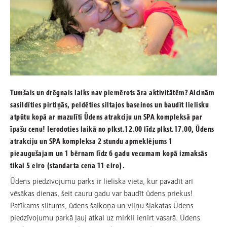
Tumšais un drēgnais laiks nav piemērots āra aktivitātēm? Aicinām
sasildīties pirtiņās, peldēties siltajos baseinos un baudīt lielisku
atpūtu kopā ar mazulīti Ūdens atrakciju un SPA kompleksā par
īpašu cenu! Ierodoties laikā no plkst.12.00 līdz plkst.17.00, Ūdens
atrakciju un SPA kompleksa 2 stundu apmeklējums 1
pieaugušajam un 1 bērnam līdz 6 gadu vecumam kopā izmaksās
tikai 5 eiro (standarta cena 11 eiro).
Ūdens piedzīvojumu parks ir lieliska vieta, kur pavadīt arī
vēsākas dienas, šeit cauru gadu var baudīt ūdens priekus!
Patīkams siltums, ūdens šalkoņa un viļņu šļakatas Ūdens
piedzīvojumu parkā ļauj atkal uz mirkli ienirt vasarā. Ūdens