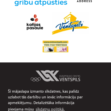
Šī mājaslapa izmanto sīkdatnes, kas palīdz
Par mums
uzlabot tās darbību un ievāc informāciju par
Publiskojamā informācija
apmeklējumu. Detalizētāka informācija
Iepirkumi
pieejama mūsu
sīkdatņu politikā.