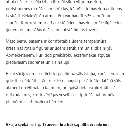
atrakcijās ir iespēja izbaudīt mākslīgo viļņu baseinu,
pretstraumes masāžas un strūklas, kā arī silto baseinu ar ūdens
kaskādi. Relaksējošu atmosfēru var baudīt SPA vannās un
saunās. Kontrastam ir arī aukstā ūdens baseins, mākslīgā ledus
ģenerators masāžas dušas un aukstā ūdens toveris.
Mazo bērnu baseinā ir komfortabla ūdens temperatūra,
krāsainas rotaļu figūras ar ūdens strūklām un slīdkalniņš.
Apmeklētājiem, kuri dod priekšroku ekstrēmākai atpūtai,
piedāvājam slīdrenes un Kalna upi.
Relaksācijas procesu lieliski papildina sāls istaba, kurā sienas un
griesti ir pārklāti ar ārstniecisku, augsti piesātinātu dabīgā sāls
akmeni no Himalaju kalniem, un gaisā tiek izsmidzināta sāls
mikrodaļiņas, kas ir vērtīgas veselības stiprināšanai un būs
piemērotas arī maziem bērniem.
Akcija spēkā no š.g. 19.novembra līdz š.g. 30.decembrim.