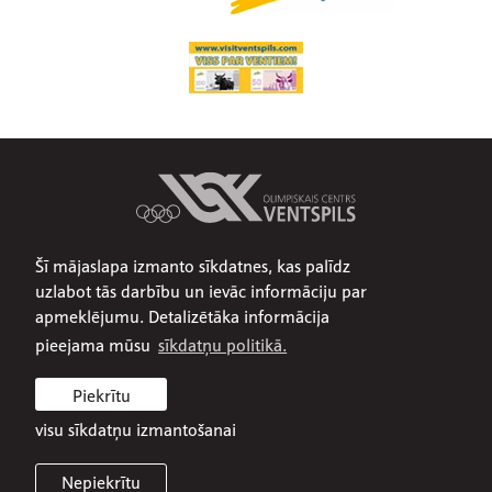
Šī mājaslapa izmanto sīkdatnes, kas palīdz
Par mums
uzlabot tās darbību un ievāc informāciju par
Publiskojamā informācija
apmeklējumu. Detalizētāka informācija
Iepirkumi
pieejama mūsu
sīkdatņu politikā.
Privātuma politika
Piekrītu
Sīkdatņu politika
visu sīkdatņu izmantošanai
Nepiekrītu