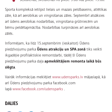
Sporta kompleksā ietilpst lielais un mazais peldbaseins, atlētikas
zāle, kā arī aerobikas un vingrošanas zāles. Septembrī atsāksies
arī ūdens aerobikas nodarbības, vingrošana grūtniecēm un
bērnu peldētapmācība. Nodarbības turpināsies arī aerobikas
zālēs.
Informējam, ka
līdz 15.septembrim (ieskaitot) Ūdens
piedzīvojumu parka
Ūdens atrakciju un SPA zonā
tiks veikti
ikgadējie profilaktiskie remontdarbi, tādēļ šī Ūdens
piedzīvojumu parka daļa
apmeklētājiem remonta laikā būs
slēgta
.
Vairāk informācijas meklējiet
www.udensparks.lv
mājaslapā, kā
arī Ūdens piedzīvojumu parka facebook.com
lapā
www.facebook.com/udensparks
.
DALIES