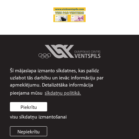
Šī mājaslapa izmanto sīkdatnes, kas palīdz
Par mums
uzlabot tās darbību un ievāc informāciju par
Publiskojamā informācija
apmeklējumu. Detalizētāka informācija
Iepirkumi
pieejama mūsu
sīkdatņu politikā.
Privātuma politika
Piekrītu
Sīkdatņu politika
visu sīkdatņu izmantošanai
Nepiekrītu