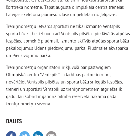
šorttreka nometne. Tāpat augustā olimpiskajā centrā trenējas
Latvijas skeletona jauniešu izlase un peldētāji no Jelgavas.
Treniņnometņu ietvaros sportisti ne tikai izmanto Ventspils
sporta bāzes, bet izbauda arī Ventspils pilsētas piedāvātās atpūtas
iespējas, apmeklē pludmali, izmanto aktīvās atpūtas sporta bāžu
pakalpojumus Ūdens piedzīvojumu parkā, Pludmales akvaparkā
un Piedzīvojumu parkā.
Treniņnometņu organizatori ir kļuvuši par pastāvīgiem
Olimpiskā centra “Ventspils” sadarbības partneriem un,
novērtējot Ventspils pilsētas un sporta bāžu sniegtās iespējas,
treneri un sportisti Ventspilī uz treniņnometnēm atgriežas ik
gadu. Jau šobrīd ir gandrīz pilnībā rezervēta nākamā gada
treniņnometņu sezona.
DALIES