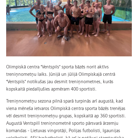
Olimpiskā centra “Ventspils” sporta bāzēs norit aktīvs
treniņnometņu laiks. Jūnijā un jūlijā Olimpiskajā centrā
“Ventspils” notikušas jau desmit treniņnometnes, kurās
kopskaitā piedalījušies apmēram 400 sportisti.
Treniņnometņu sezona pilnā sparā turpinās arī augustā, kad
viena mēneša ietvaros Olimpiskā centra sporta bāzēs trenējas
vēl desmit treniņnometņu grupas, kopskaitā ap 360 sportisti.
Augustā Ventspilī treniņnometnē sporto pārsvarā ārzemju
komandas - Lietuvas vingrotāji, Polijas futbolisti, Igaunijas
volejbolisti, ASV basketbolisti, kā arī ir notikusi starptautiska