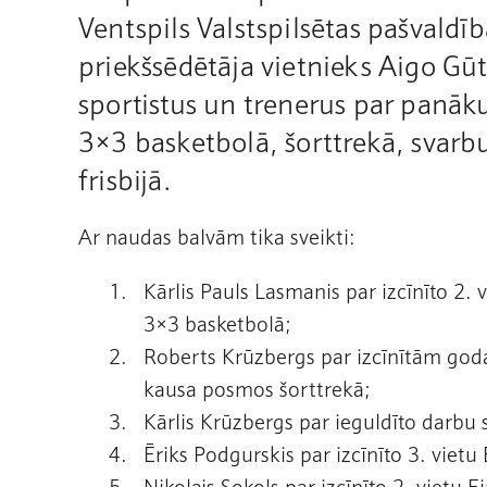
Ventspils Valstspilsētas pašvaldī
priekšsēdētāja vietnieks Aigo Gū
sportistus un trenerus par panā
3×3 basketbolā, šorttrekā, svar
frisbijā.
Ar naudas balvām tika sveikti:
Kārlis Pauls Lasmanis par izcīnīto 2. 
3×3 basketbolā;
Roberts Krūzbergs par izcīnītām go
kausa posmos šorttrekā;
Kārlis Krūzbergs par ieguldīto darbu 
Ēriks Podgurskis par izcīnīto 3. vietu
Nikolajs Sokols par izcīnīto 2. viet