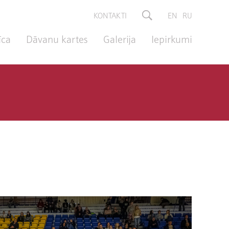
KONTAKTI
EN
RU
īca
Dāvanu kartes
Galerija
Iepirkumi