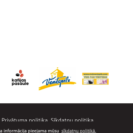
Privātuma politika
Sīkdatņu politika
āka informācija pieejama mūsu
sīkdatņu politikā.