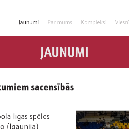
Jaunumi
Par mums
Kompleksi
Viesn
JAUNUMI
ākumiem sacensībās
ola līgas spēles
o (Igaunija)