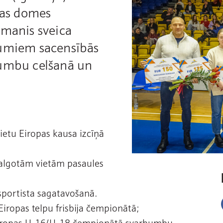
bas domes
tmanis sveica
kumiem sacensībās
bumbu celšanā un
vietu Eiropas kausa izcīņā
dalgotām vietām pasaules
sportista sagatavošanā.
 Eiropas telpu frisbija čempionātā;
u Eiropas U-16/U-18 čempionātā svarbumbu