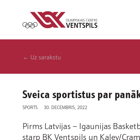
← Uz sarakstu
Sveica sportistus par pan
SPORTS
30. DECEMBRIS, 2022
Pirms Latvijas – Igaunijas Basketb
starp BK Ventspils un Kalev/Cram