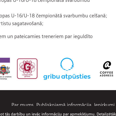
 Eiropas U-16/U-18 čempionātā svarbumbu celšanā;
ortistu sagatavošanā;
m un pateicamies treneriem par ieguldīto
Par mums
Publiskojamā informācija
Iepirkumi
abot tās darbību un ievāc informāciju par apmeklējumu. Detalizēt