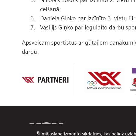
celšanā;
Daniela Giņko par izcīnīto 3. vietu
Vasilijs Giņko par ieguldīto darbu sp
Apsveicam sportistus ar gūtajiem panākumie
darbu!
PARTNERI
Šī mājaslapa izmanto sīkdatnes, kas palīdz uzl