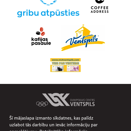
Šī mājaslapa izmanto sīkdatnes, kas palīdz
Par mums
uzlabot tās darbību un ievāc informāciju par
Publiskojamā informācija
apmeklējumu. Detalizētāka informācija