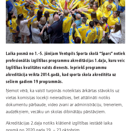
Laika posmā no 1.-5. jūnijam Ventspils Sporta skolā “Spars” notiek
profesionālās izglītības programmu akreditācijas 1.daļa, kuru veic
Izglītības kvalitātes valsts dienests. Iepriekš programmu
akreditācija veikta 2014.gadā, kad sporta skola akreditēta uz
sešiem gadiem 19 programmās.
Ņemot vērā, ka valstī turpinās noteiktais ārkārtas stāvoklis uz
vietas komisijas locekļi neieradīsies, bet attālināti notiks
dokumentu pārbaude, video zvani ar administrāciju, treneriem,
audzēkņiem, vecāku un skolas dibinātāju pārstāvjiem.
Akreditācijas 2.daļa notiks klātienē izglītības iestādē laika
posmā no 2020.gada 19. – 23.oktobrim.