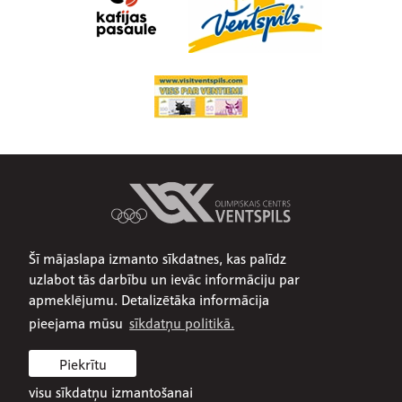
Šī mājaslapa izmanto sīkdatnes, kas palīdz
Par mums
uzlabot tās darbību un ievāc informāciju par
Publiskojamā informācija
apmeklējumu. Detalizētāka informācija
Iepirkumi
pieejama mūsu
sīkdatņu politikā.
Privātuma politika
Piekrītu
Sīkdatņu politika
visu sīkdatņu izmantošanai