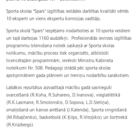
Sporta skolas “Spars” izglītības iestādes darbības kvalitāti vērtēs
10 eksperti un viens ekspertu komisijas vadītājs.
Sporta skolā “Spars” iespējams nodarboties ar 10 sporta veidiem
un tajā darbojas 1160 audzēkņi. Profesionālās ievirzes izglītības
programmu īstenošana notiek saskaņā ar Sporta skolas
nolikumu, mācību process tiek organizēts, atbilstoši
licencētajām programmām, ievēroti Ministru Kabineta
noteikumi Nr. 508. Pedagogi strādā pēc sporta skolas
apstiprinātiem gada plāniem un treniņu nodarbību sarakstiem.
Labākos rezultātus aizvadītajā mācību gadā sasnieguši
svarcelšanā (R.Koha, R.Suharevs, D.Ivanova), vieglatlētikā
(R.K.Lasmane, R.Smolonskis, D.Sopova, L.D.Sietiņa),
smaiļošanā un kanoe airēšanā (J.Kalenda), Sporta vingrošanā
(M.Ribaļčenko), basketbolā (K.Ķilps, R.Vitoļskis) un šorttrekā
(R.Krūzbergs).