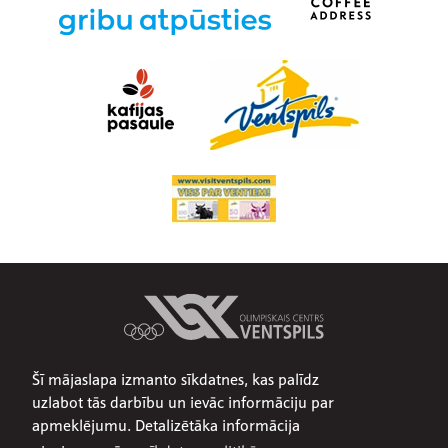
Šī mājaslapa izmanto sīkdatnes, kas palīdz
Par mums
uzlabot tās darbību un ievāc informāciju par
Publiskojamā informācija
apmeklējumu. Detalizētāka informācija
Iepirkumi