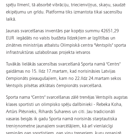
spēļu līmenī, tā absorbē vibrāciju, triecienviļņus, skaņu, saudzē
ekipējumu un grīdu. Platforma tiks izmantota tikai sacensību
laikā.
Jaunais svarcelšanas inventārs par kopējo summu 42651,29
EUR iegādāts no valsts budžeta līdzekļiem ar Izglītības un
zinātnes ministrijas atbalstu Olimpiskā centra “Ventspils” sporta
infrastruktūras uzlabošnaas projekta ietvaros
Tuvākās lielākās sacensības svarcelšanā Sporta namā “Centrs”
gaidāmas no 15. līdz 17.martam, kad norisināsies Latvijas
čempionāts pieaugušajiem, kam no 22.līdz 24.martam sekos
Ventspils pilsētas atklātais čempionāts svarcelšanā.
Sporta nama “Centrs” svarcelšanas zālē trenējas Ventspils augstas
klases sportisti un olimpisko spēļu dalībinieki - Rebeka Koha,
Artūrs Plēsnieks, Rihards Suharevs un citi. Jau tradicionāli
vasaras beigās ik gadu Sporta namā norisinās starptautiska
treniņnometne jaunajiem svarcēlājiem, kā arī vienlaicīgi
seminārs gan sportistiem, gan viņu treneriem, kuru organizē