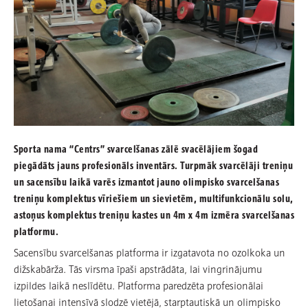
Sporta nama “Centrs” svarcelšanas zālē svacēlājiem šogad
piegādāts jauns profesionāls inventārs. Turpmāk svarcēlāji treniņu
un sacensību laikā varēs izmantot jauno olimpisko svarcelšanas
treniņu komplektus vīriešiem un sievietēm, multifunkcionālu solu,
astoņus komplektus treniņu kastes un 4m x 4m izmēra svarcelšanas
platformu.
Sacensību svarcelšanas platforma ir izgatavota no ozolkoka un
dižskabārža. Tās virsma īpaši apstrādāta, lai vingrinājumu
izpildes laikā neslīdētu. Platforma paredzēta profesionālai
lietošanai intensīvā slodzē vietējā, starptautiskā un olimpisko