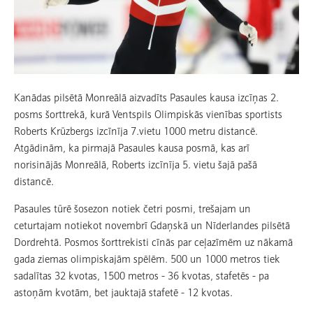
Kanādas pilsētā Monreālā aizvadīts Pasaules kausa izcīņas 2.
posms šorttrekā, kurā Ventspils Olimpiskās vienības sportists
Roberts Krūzbergs izcīnīja 7.vietu 1000 metru distancē.
Atgādinām, ka pirmajā Pasaules kausa posmā, kas arī
norisinājās Monreālā, Roberts izcīnīja 5. vietu šajā pašā
distancē.
Pasaules tūrē šosezon notiek četri posmi, trešajam un
ceturtajam notiekot novembrī Gdaņskā un Nīderlandes pilsētā
Dordrehtā. Posmos šorttrekisti cīnās par ceļazīmēm uz nākamā
gada ziemas olimpiskajām spēlēm. 500 un 1000 metros tiek
sadalītas 32 kvotas, 1500 metros - 36 kvotas, stafetēs - pa
astoņām kvotām, bet jauktajā stafetē - 12 kvotas.