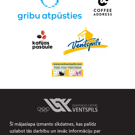
Šī mājaslapa izmanto sīkdatnes, kas palīdz
Par mums
uzlabot tās darbību un ievāc informāciju par
Publiskojamā informācija