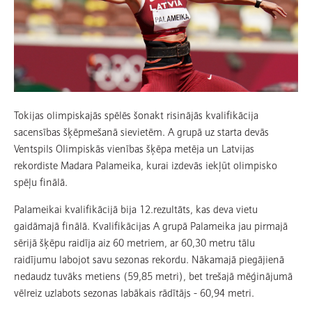
Tokijas olimpiskajās spēlēs šonakt risinājās kvalifikācija
sacensības šķēpmešanā sievietēm. A grupā uz starta devās
Ventspils Olimpiskās vienības šķēpa metēja un Latvijas
rekordiste Madara Palameika, kurai izdevās iekļūt olimpisko
spēļu finālā.
Palameikai kvalifikācijā bija 12.rezultāts, kas deva vietu
gaidāmajā finālā. Kvalifikācijas A grupā Palameika jau pirmajā
sērijā šķēpu raidīja aiz 60 metriem, ar 60,30 metru tālu
raidījumu labojot savu sezonas rekordu. Nākamajā piegājienā
nedaudz tuvāks metiens (59,85 metri), bet trešajā mēģinājumā
vēlreiz uzlabots sezonas labākais rādītājs - 60,94 metri.