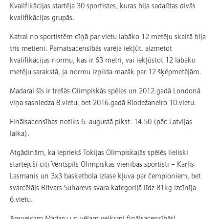
Kvalifikācijas startēja 30 sportistes, kuras bija sadalītas divās
kvalifikācijas grupās.
Katrai no sportistēm cīņā par vietu labāko 12 metēju skaitā bija
trīs metieni. Pamatsacensībās varēja iekļūt, aizmetot
kvalifikācijas normu, kas ir 63 metri, vai iekļūstot 12 labāko
metēju sarakstā, ja normu izpilda mazāk par 12 šķēpmetējām.
Madarai šīs ir trešās Olimpiskās spēles un 2012.gadā Londonā
viņa sasniedza 8.vietu, bet 2016.gadā Riodežaneiro 10.vietu.
Finālsacensības notiks 6. augustā plkst. 14.50 (pēc Latvijas
laika).
Atgādinām, ka iepriekš Tokijas Olimpiskajās spēlēs lieliski
startējuši citi Ventspils Olimpiskās vienības sportisti – Kārlis
Lasmanis un 3x3 basketbola izlase kļuva par čempioniem, bet
svarcēlājs Ritvars Suharevs svara kategorijā līdz 81kg izcīnīja
6.vietu.
Apsveicam Madaru un vēlam veiksmi finālsacensībās!