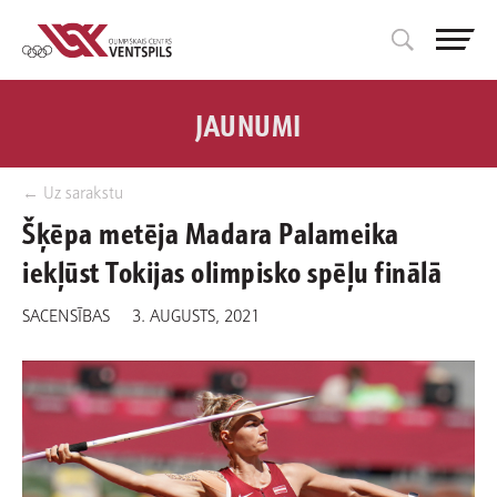
JAUNUMI
← Uz sarakstu
Šķēpa metēja Madara Palameika
iekļūst Tokijas olimpisko spēļu finālā
SACENSĪBAS
3. AUGUSTS, 2021