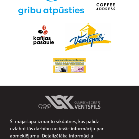
Šī mājaslapa izmanto sīkdatnes, kas palīdz
Par mums
uzlabot tās darbību un ievāc informāciju par
Publiskojamā informācija
apmeklējumu. Detalizētāka informācija