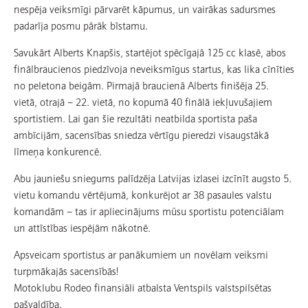
nespēja veiksmīgi pārvarēt kāpumus, un vairākas sadursmes
padarīja posmu pārāk bīstamu.
Savukārt Alberts Knapšis, startējot spēcīgajā 125 cc klasē, abos
finālbraucienos piedzīvoja neveiksmīgus startus, kas lika cīnīties
no peletona beigām. Pirmajā braucienā Alberts finišēja 25.
vietā, otrajā – 22. vietā, no kopumā 40 finālā iekļuvušajiem
sportistiem. Lai gan šie rezultāti neatbilda sportista paša
ambīcijām, sacensības sniedza vērtīgu pieredzi visaugstākā
līmeņa konkurencē.
Abu jauniešu sniegums palīdzēja Latvijas izlasei izcīnīt augsto 5.
vietu komandu vērtējumā, konkurējot ar 38 pasaules valstu
komandām – tas ir apliecinājums mūsu sportistu potenciālam
un attīstības iespējām nākotnē.
Apsveicam sportistus ar panākumiem un novēlam veiksmi
turpmākajās sacensībās!
Motoklubu Rodeo finansiāli atbalsta Ventspils valstspilsētas
pašvaldība.