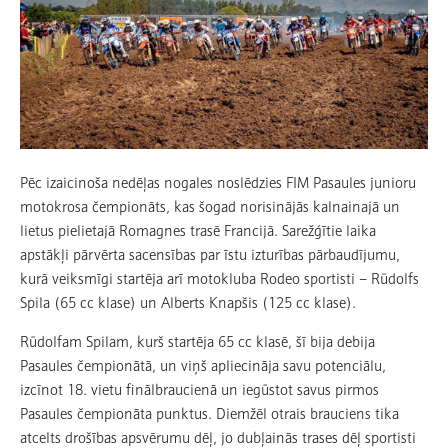
Pēc izaicinoša nedēļas nogales noslēdzies FIM Pasaules junioru
motokrosa čempionāts, kas šogad norisinājās kalnainajā un
lietus pielietajā Romagnes trasē Francijā. Sarežģītie laika
apstākļi pārvērta sacensības par īstu izturības pārbaudījumu,
kurā veiksmīgi startēja arī motokluba Rodeo sportisti – Rūdolfs
Spila (65 cc klase) un Alberts Knapšis (125 cc klase).
Rūdolfam Spilam, kurš startēja 65 cc klasē, šī bija debija
Pasaules čempionātā, un viņš apliecināja savu potenciālu,
izcīnot 18. vietu finālbraucienā un iegūstot savus pirmos
Pasaules čempionāta punktus. Diemžēl otrais brauciens tika
atcelts drošības apsvērumu dēļ, jo dubļainās trases dēļ sportisti