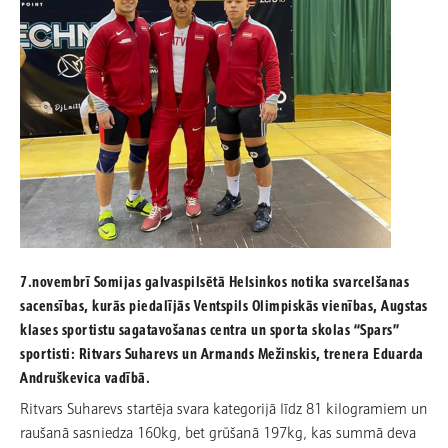
7.novembrī Somijas galvaspilsētā Helsinkos notika svarcelšanas
sacensības, kurās piedalījās Ventspils Olimpiskās vienības, Augstas
klases sportistu sagatavošanas centra un sporta skolas “Spars”
sportisti: Ritvars Suharevs un Armands Mežinskis, trenera Eduarda
Andruškevica vadībā.
Ritvars Suharevs startēja svara kategorijā līdz 81 kilogramiem un
raušanā sasniedza 160kg, bet grūšanā 197kg, kas summā deva