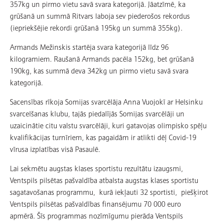
357kg un pirmo vietu savā svara kategorijā. Jāatzīmē, ka
grūšanā un summā Ritvars laboja sev piederošos rekordus
(iepriekšējie rekordi grūšanā 195kg un summā 355kg).
Armands Mežinskis startēja svara kategorijā līdz 96
kilogramiem. Raušanā Armands pacēla 152kg, bet grūšanā
190kg, kas summā deva 342kg un pirmo vietu savā svara
kategorijā.
Sacensības rīkoja Somijas svarcēlāja Anna Vuojokī ar Helsinku
svarcelšanas klubu, tajās piedalījās Somijas svarcēlāji un
uzaicinātie citu valstu svarcēlāji, kuri gatavojas olimpisko spēļu
kvalifikācijas turnīriem, kas pagaidām ir atlikti dēļ Covid-19
vīrusa izplatības visā Pasaulē.
Lai sekmētu augstas klases sportistu rezultātu izaugsmi,
Ventspils pilsētas pašvaldība atbalsta augstas klases sportistu
sagatavošanas programmu, kurā iekļauti 32 sportisti, piešķirot
Ventspils pilsētas pašvaldības finansējumu 70 000 euro
apmērā. Šīs programmas nozīmīgumu pierāda Ventspils