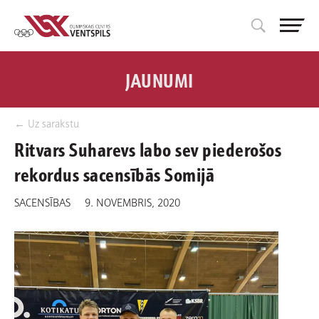
JAUNUMI
← Uz sarakstu
Ritvars Suharevs labo sev piederošos
rekordus sacensībās Somijā
SACENSĪBAS
9. NOVEMBRIS, 2020