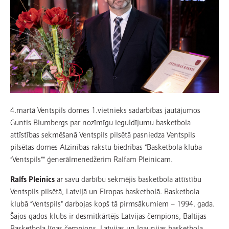
4.martā Ventspils domes 1.vietnieks sadarbības jautājumos
Guntis Blumbergs par nozīmīgu ieguldījumu basketbola
attīstības sekmēšanā Ventspils pilsētā pasniedza Ventspils
pilsētas domes Atzinības rakstu biedrības “Basketbola kluba
“Ventspils”” ģenerālmenedžerim Ralfam Pleinicam.
Ralfs Pleinics
ar savu darbību sekmējis basketbola attīstību
Ventspils pilsētā, Latvijā un Eiropas basketbolā. Basketbola
klubā “Ventspils” darbojas kopš tā pirmsākumiem – 1994. gada.
Šajos gados klubs ir desmitkārtējs Latvijas čempions, Baltijas
Basketbola līgas čempions, Latvijas un Igaunijas basketbola