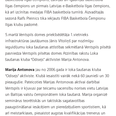
līgas čempions un pirmais Latvijas e-Basketbola līgas čempions,
kā arī izcīnītas medaļas FIBA basketbola turnīrā. Aizvadītajās
sezonā Ralfs Pleinics tika iekļauts FIBA Basketbola Čempionu
līgas klubu padomē.
5.martā Ventspils domes priekšsēdētāja 1.vietnieks
infrastruktūras jautājumos Jānis Vītoliņš par nozīmīgu
ieguldījumu loka šaušanas attīstības sekmēšanā Ventspils pilsētā
pasniedza Ventspils pilsētas domes Atzinības rakstu Loka
šaušanas kluba “Odisejs” aktīvistei Marija Antonova.
Marija Antonova
jau no 2006.gada ir loka šaušanas kluba
“Odisejs” aktīviste. Klubā iesaistīti vairāk nekā 60 jaunieši un 30
pieaugušie. Pateicoties Marijas Antonovas aktīvai darbībai
Ventspils ir kļuvusi par teicamu sacensību norises vietu Latvijas
un Baltijas valstu čempionātiem loka šaušanā. Marija organizē
seminārus teorētiskās un taktiskās sagatavotības
paaugstināšanai iesācējiem un pieredzējušiem sportistiem, kā
arī meistarklases, piesaistot augstas kvalifikācijas trenerus un