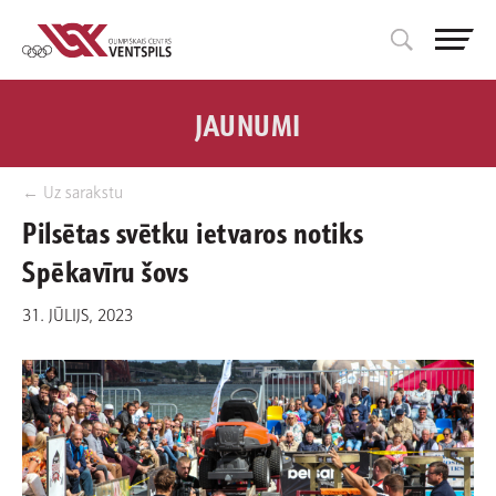
JAUNUMI
← Uz sarakstu
Pilsētas svētku ietvaros notiks
Spēkavīru šovs
31. JŪLIJS, 2023