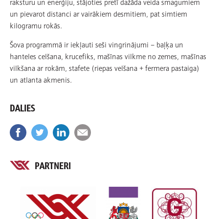
raksturu un enerģiju, stājoties pretī dažāda veida smagumiem
un pievarot distanci ar vairākiem desmitiem, pat simtiem
kilogramu rokās.
Šova programmā ir iekļauti seši vingrinājumi – baļķa un
hanteles celšana, krucefiks, mašīnas vilkme no zemes, mašīnas
vilkšana ar rokām, stafete (riepas velšana + fermera pastaiga)
un atlanta akmenis.
DALIES
PARTNERI