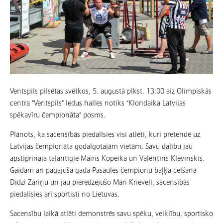
Ventspils pilsētas svētkos, 5. augustā plkst. 13:00 aiz Olimpiskās
centra “Ventspils” ledus halles notiks “Klondaika Latvijas
spēkavīru čempionāta” posms.
Plānots, ka sacensībās piedalīsies visi atlēti, kuri pretendē uz
Latvijas čempionāta godalgotajām vietām. Savu dalību jau
apstiprināja talantīgie Mairis Kopeika un Valentīns Klevinskis.
Gaidām arī pagājušā gada Pasaules čempionu baļķa celšanā
Didzi Zariņu un jau pieredzējušo Māri Krieveli, sacensībās
piedalīsies arī sportisti no Lietuvas.
Sacensību laikā atlēti demonstrēs savu spēku, veiklību, sportisko