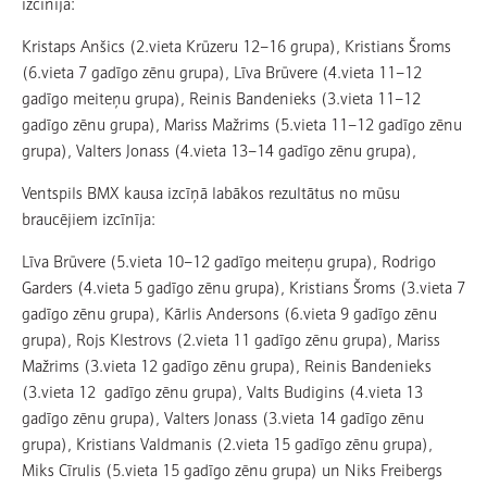
izcīnīja:
Kristaps Anšics (2.vieta Krūzeru 12–16 grupa), Kristians Šroms
(6.vieta 7 gadīgo zēnu grupa), Līva Brūvere (4.vieta 11–12
gadīgo meiteņu grupa), Reinis Bandenieks (3.vieta 11–12
gadīgo zēnu grupa), Mariss Mažrims (5.vieta 11–12 gadīgo zēnu
grupa), Valters Jonass (4.vieta 13–14 gadīgo zēnu grupa),
Ventspils BMX kausa izcīņā labākos rezultātus no mūsu
braucējiem izcīnīja:
Līva Brūvere (5.vieta 10–12 gadīgo meiteņu grupa), Rodrigo
Garders (4.vieta 5 gadīgo zēnu grupa), Kristians Šroms (3.vieta 7
gadīgo zēnu grupa), Kārlis Andersons (6.vieta 9 gadīgo zēnu
grupa), Rojs Klestrovs (2.vieta 11 gadīgo zēnu grupa), Mariss
Mažrims (3.vieta 12 gadīgo zēnu grupa), Reinis Bandenieks
(3.vieta 12 gadīgo zēnu grupa), Valts Budigins (4.vieta 13
gadīgo zēnu grupa), Valters Jonass (3.vieta 14 gadīgo zēnu
grupa), Kristians Valdmanis (2.vieta 15 gadīgo zēnu grupa),
Miks Cīrulis (5.vieta 15 gadīgo zēnu grupa) un Niks Freibergs