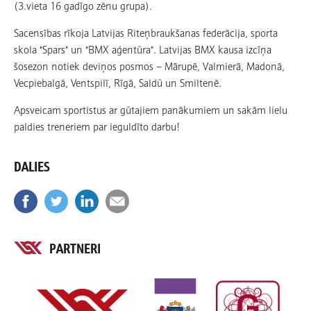
(3.vieta 16 gadīgo zēnu grupa).
Sacensības rīkoja Latvijas Riteņbraukšanas federācija, sporta
skola “Spars” un “BMX aģentūra”. Latvijas BMX kausa izcīņa
šosezon notiek deviņos posmos – Mārupē, Valmierā, Madonā,
Vecpiebalgā, Ventspilī, Rīgā, Saldū un Smiltenē.
Apsveicam sportistus ar gūtajiem panākumiem un sakām lielu
paldies treneriem par ieguldīto darbu!
DALIES
PARTNERI