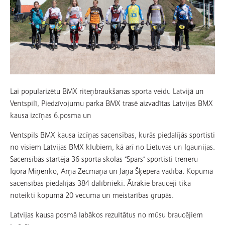
Lai popularizētu BMX riteņbraukšanas sporta veidu Latvijā un
Ventspilī, Piedzīvojumu parka BMX trasē aizvadītas Latvijas BMX
kausa izcīņas 6.posma un
Ventspils BMX kausa izcīņas sacensības, kurās piedalījās sportisti
no visiem Latvijas BMX klubiem, kā arī no Lietuvas un Igaunijas.
Sacensībās startēja 36 sporta skolas “Spars” sportisti treneru
Igora Miņenko, Arņa Zecmaņa un Jāņa Šķepera vadībā. Kopumā
sacensībās piedalījās 384 dalībnieki. Ātrākie braucēji tika
noteikti kopumā 20 vecuma un meistarības grupās.
Latvijas kausa posmā labākos rezultātus no mūsu braucējiem