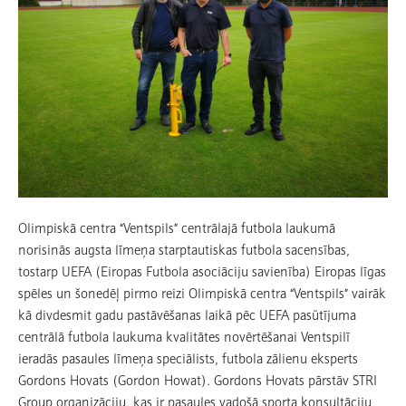
Olimpiskā centra “Ventspils” centrālajā futbola laukumā
norisinās augsta līmeņa starptautiskas futbola sacensības,
tostarp UEFA (Eiropas Futbola asociāciju savienība) Eiropas līgas
spēles un šonedēļ pirmo reizi Olimpiskā centra “Ventspils” vairāk
kā divdesmit gadu pastāvēšanas laikā pēc UEFA pasūtījuma
centrālā futbola laukuma kvalitātes novērtēšanai Ventspilī
ieradās pasaules līmeņa speciālists, futbola zālienu eksperts
Gordons Hovats (Gordon Howat). Gordons Hovats pārstāv STRI
Group organizāciju, kas ir pasaules vadošā sporta konsultāciju