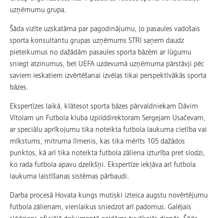
uzņēmumu grupa.
Šāda vizīte uzskatāma par pagodinājumu, jo pasaules vadošais
sporta konsultantu grupas uzņēmums STRI saņem daudz
pieteikumus no dažādām pasaules sporta bāzēm ar lūgumu
sniegt atzinumus, bet UEFA uzdevumā uzņēmuma pārstāvji pēc
saviem ieskatiem izvērtēšanai izvēlas tikai perspektīvākās sporta
bāzes.
Ekspertīzes laikā, klātesot sporta bāzes pārvaldniekam Dāvim
Vītolam un Futbola kluba izpilddirektoram Sergejam Usačevam,
ar speciālu aprīkojumu tika noteikta futbola laukuma cietība vai
mīkstums, mitruma līmenis, kas tika mērīts 105 dažādos
punktos, kā arī tika noteikta futbola zāliena izturība pret slodzi,
ko rada futbola apavu dzelkšņi. Ekspertīze iekļāva arī futbola
laukuma laistīšanas sistēmas pārbaudi.
Darba procesā Hovata kungs mutiski izteica augstu novērtējumu
futbola zālienam, vienlaikus sniedzot arī padomus. Galējais
slēdziens oficiālā dokumentā gaidāms tuvākajās dienās. Šāda