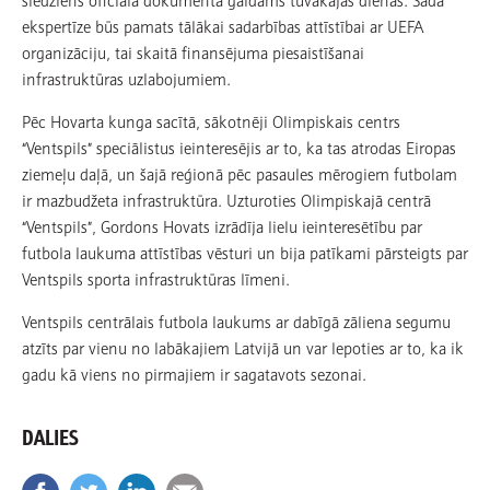
ekspertīze būs pamats tālākai sadarbības attīstībai ar UEFA
organizāciju, tai skaitā finansējuma piesaistīšanai
infrastruktūras uzlabojumiem.
Pēc Hovarta kunga sacītā, sākotnēji Olimpiskais centrs
“Ventspils” speciālistus ieinteresējis ar to, ka tas atrodas Eiropas
ziemeļu daļā, un šajā reģionā pēc pasaules mērogiem futbolam
ir mazbudžeta infrastruktūra. Uzturoties Olimpiskajā centrā
“Ventspils”, Gordons Hovats izrādīja lielu ieinteresētību par
futbola laukuma attīstības vēsturi un bija patīkami pārsteigts par
Ventspils sporta infrastruktūras līmeni.
Ventspils centrālais futbola laukums ar dabīgā zāliena segumu
atzīts par vienu no labākajiem Latvijā un var lepoties ar to, ka ik
gadu kā viens no pirmajiem ir sagatavots sezonai.
DALIES