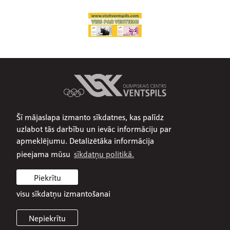
Šī mājaslapa izmanto sīkdatnes, kas palīdz
Par mums
uzlabot tās darbību un ievāc informāciju par
Publiskojamā informācija
apmeklējumu. Detalizētāka informācija
Iepirkumi
pieejama mūsu
sīkdatņu politikā.
Privātuma politika
Piekrītu
Sīkdatņu politika
visu sīkdatņu izmantošanai
Nepiekrītu