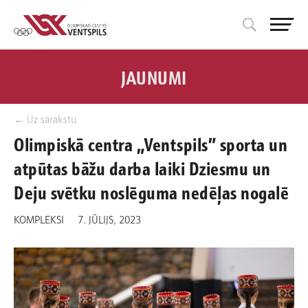
JAUNUMI
← Uz sarakstu
Olimpiskā centra „Ventspils” sporta un
atpūtas bāžu darba laiki Dziesmu un
Deju svētku noslēguma nedēļas nogalē
KOMPLEKSI
7. JŪLIJS, 2023