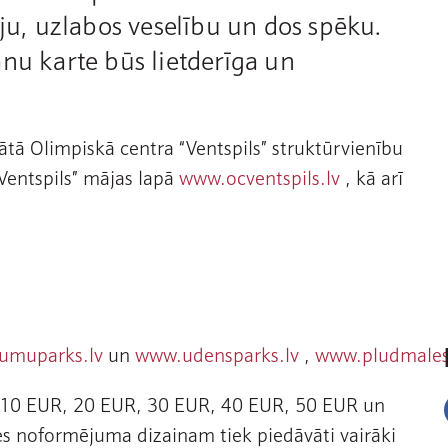
iju, uzlabos veselību un dos spēku.
nu karte būs lietderīga un
ātā Olimpiskā centra “Ventspils” struktūrvienību
“Ventspils” mājas lapā
www.ocventspils.lv
, kā arī
umuparks.lv
un
www.udensparks.lv
,
www.pludmales
as 10 EUR, 20 EUR, 30 EUR, 40 EUR, 50 EUR un
es noformējuma dizainam tiek piedāvāti vairāki