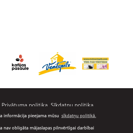
Privātuma politika
Sīkdatņu politika
āka informācija pieejama mūsu
sīkdatņu politikā.
a nav obligāta mājaslapas pilnvērtīgai darbībai