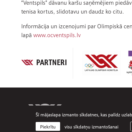
“Ventspils” dāvanu karšu saņēmējiem piedāvā
tenisa kortus, slidotavu un daudz ko citu.
Informācija un izcenojumi par Olimpiskā ce
lapā
www.ocventspils.lv
PARTNERI
Šī mājaslapa izmanto sīkdatnes, kas palīdz uzl
visu sīkdatņu izmantošanai
Piekrītu