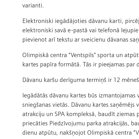
varianti.
Elektroniski iegādājoties dāvanu karti, pircē
elektroniski savā e-pastā vai telefonā lejupie
pievienot arī tekstu ar sveicienu dāvanas s
Olimpiskā centra “Ventspils” sporta un atpūt
kartes papīra formātā. Tās ir pieejamas p
Dāvanu karšu derīguma termiņš ir 12 mēneši
Iegādātās dāvanu kartes būs izmantojamas v
sniegšanas vietās. Dāvanu kartes saņēmējs va
atrakciju un SPA kompleksā, baudīt ziemas p
priecāties Piedzīvojumu parka atrakcijās, b
dienu atpūtu, nakšņojot Olimpiskā centra “Ve