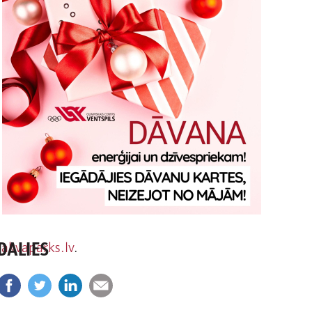
DALIES
akvaparks.lv
.