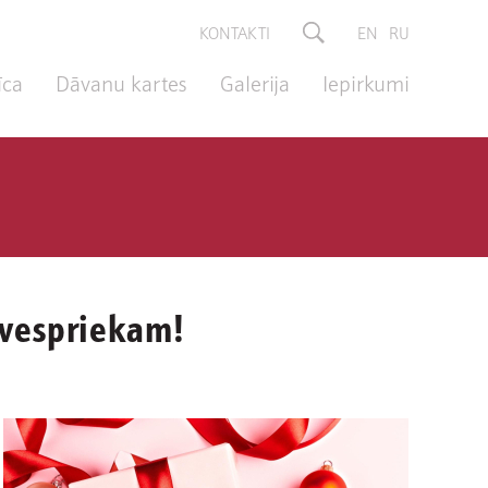
KONTAKTI
EN
RU
īca
Dāvanu kartes
Galerija
Iepirkumi
īvespriekam!