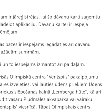
jam ir jāreģistrējas, lai šo dāvanu karti saņemtu
lādējot aplikāciju. Dāvanu kartei ir iespēja
aņēmējam.
as bāzēs ir iespējams iegādāties arī dāvanu
ar dažādām summām.
 un to iespējams izmantot arī pa daļām.
isās Olimpiskā centra “Ventspils” pakalpojumu
rēs izvēlēties, vai ļauties ūdens priekiem Ūdens
riekus slēpošanas kalnā „Lemberga hūte”, kā arī
audīt vasaru Pludmales akvaparkā vai vairāku
ntspils” viesnīcā. Tāpat Olimpiskais centrs