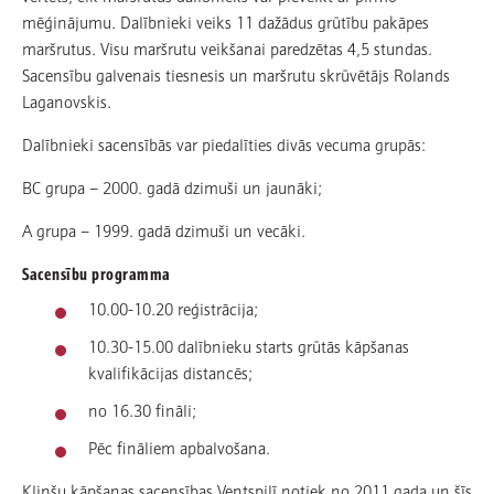
mēģinājumu. Dalībnieki veiks 11 dažādus grūtību pakāpes
maršrutus. Visu maršrutu veikšanai paredzētas 4,5 stundas.
Sacensību galvenais tiesnesis un maršrutu skrūvētājs Rolands
Laganovskis.
Dalībnieki sacensībās var piedalīties divās vecuma grupās:
BC grupa – 2000. gadā dzimuši un jaunāki;
A grupa – 1999. gadā dzimuši un vecāki.
Sacensību programma
10.00-10.20 reģistrācija;
10.30-15.00 dalībnieku starts grūtās kāpšanas
kvalifikācijas distancēs;
no 16.30 fināli;
Pēc fināliem apbalvošana.
Klinšu kāpšanas sacensības Ventspilī notiek no 2011.gada un šīs