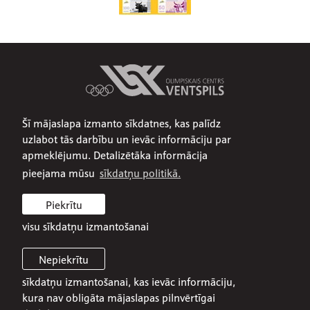
Šī mājaslapa izmanto sīkdatnes, kas palīdz
Par mums
uzlabot tās darbību un ievāc informāciju par
Publiskojamā informācija
apmeklējumu. Detalizētāka informācija
Iepirkumi
pieejama mūsu
sīkdatņu politikā.
Privātuma politika
Piekrītu
Sīkdatņu politika
visu sīkdatņu izmantošanai
Nepiekrītu
sīkdatņu izmantošanai, kas ievāc informāciju,
© 2026 SIA Olimpiskais centrs Ventspils
kura nav obligāta mājaslapas pilnvērtīgai