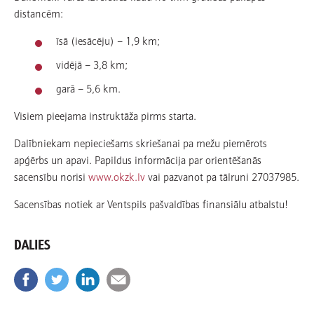
distancēm:
īsā (iesācēju) – 1,9 km;
vidējā – 3,8 km;
garā – 5,6 km.
Visiem pieejama instruktāža pirms starta.
Dalībniekam nepieciešams skriešanai pa mežu piemērots
apģērbs un apavi. Papildus informācija par orientēšanās
sacensību norisi
www.okzk.lv
vai pazvanot pa tālruni 27037985.
Sacensības notiek ar Ventspils pašvaldības finansiālu atbalstu!
DALIES