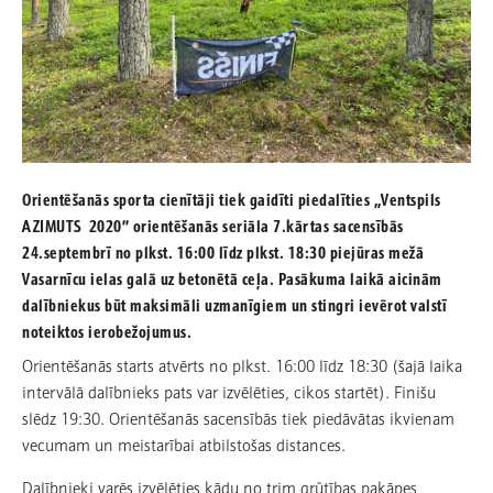
Orientēšanās sporta cienītāji tiek gaidīti piedalīties „Ventspils
AZIMUTS 2020” orientēšanās seriāla 7.kārtas sacensībās
24.septembrī no plkst. 16:00 līdz plkst. 18:30 piejūras mežā
Vasarnīcu ielas galā uz betonētā ceļa. Pasākuma laikā aicinām
dalībniekus būt maksimāli uzmanīgiem un stingri ievērot valstī
noteiktos ierobežojumus.
Orientēšanās starts atvērts no plkst. 16:00 līdz 18:30 (šajā laika
intervālā dalībnieks pats var izvēlēties, cikos startēt). Finišu
slēdz 19:30. Orientēšanās sacensībās tiek piedāvātas ikvienam
vecumam un meistarībai atbilstošas distances.
Dalībnieki varēs izvēlēties kādu no trim grūtības pakāpes