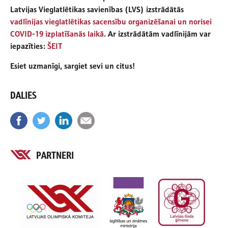
Latvijas Vieglatlētikas savienības (LVS) izstrādātās
vadlīnijas vieglatlētikas sacensību organizēšanai un norisei
COVID-19 izplatīšanās laikā
. Ar izstrādātām vadlīnijām var
iepazīties:
ŠEIT
Esiet uzmanīgi, sargiet sevi un citus!
DALIES
PARTNERI