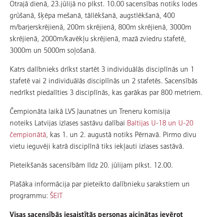
Otrajā dienā, 23.jūlijā no plkst. 10.00 sacensības notiks lodes
grūšanā, šķēpa mešanā, tāllēkšanā, augstlēkšanā, 400
m/barjerskrējienā, 200m skrējienā, 800m skrējienā, 3000m
skrējienā, 2000m/kavēkļu skrējienā, mazā zviedru stafetē,
3000m un 5000m soļošanā.
Katrs dalībnieks drīkst startēt 3 individuālās disciplīnās un 1
stafetē vai 2 individuālās disciplīnās un 2 stafetēs. Sacensībās
nedrīkst piedalīties 3 disciplīnās, kas garākas par 800 metriem.
Čempionāta laikā LVS Jaunatnes un Treneru komisija
noteiks Latvijas izlases sastāvu dalībai
Baltijas U-18 un U-20
čempionātā
, kas 1. un 2. augustā notiks Pērnavā. Pirmo divu
vietu ieguvēji katrā disciplīnā tiks iekļauti izlases sastāvā.
Pieteikšanās sacensībām līdz 20. jūlijam plkst. 12.00.
Plašāka informācija par pieteikto dalībnieku sarakstiem un
programmu:
ŠEIT
Visas sacensībās iesaistītās personas aicinātas ievērot