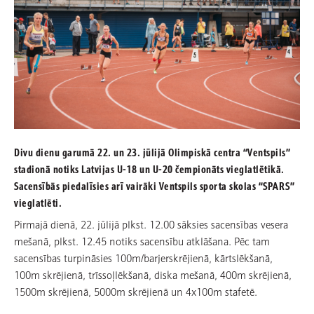
Divu dienu garumā 22. un 23. jūlijā Olimpiskā centra “Ventspils”
stadionā notiks Latvijas U-18 un U-20 čempionāts vieglatlētikā.
Sacensībās piedalīsies arī vairāki Ventspils sporta skolas “SPARS”
vieglatlēti.
Pirmajā dienā, 22. jūlijā plkst. 12.00 sāksies sacensības vesera
mešanā, plkst. 12.45 notiks sacensību atklāšana. Pēc tam
sacensības turpināsies 100m/barjerskrējienā, kārtslēkšanā,
100m skrējienā, trīssoļlēkšanā, diska mešanā, 400m skrējienā,
1500m skrējienā, 5000m skrējienā un 4x100m stafetē.