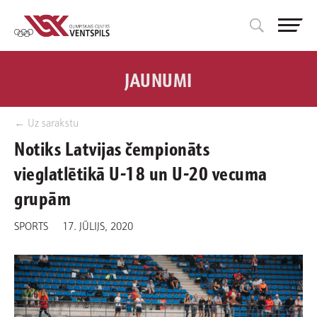
JAUNUMI
← Uz sarakstu
Notiks Latvijas čempionāts
vieglatlētikā U-18 un U-20 vecuma
grupām
SPORTS
17. JŪLIJS, 2020