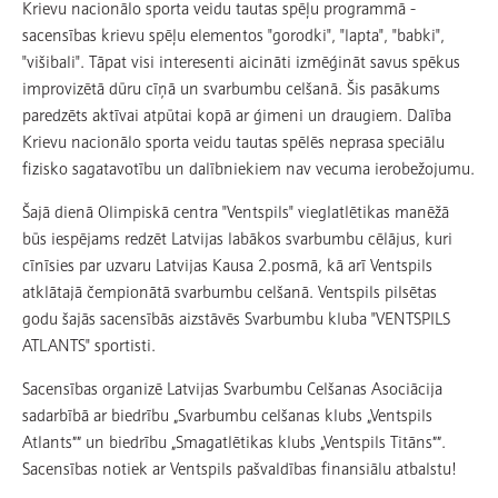
Krievu nacionālo sporta veidu tautas spēļu programmā -
sacensības krievu spēļu elementos "gorodki", "lapta", "babki",
"višibali". Tāpat visi interesenti aicināti izmēģināt savus spēkus
improvizētā dūru cīņā un svarbumbu celšanā. Šis pasākums
paredzēts aktīvai atpūtai kopā ar ģimeni un draugiem. Dalība
Krievu nacionālo sporta veidu tautas spēlēs neprasa speciālu
fizisko sagatavotību un dalībniekiem nav vecuma ierobežojumu.
Šajā dienā Olimpiskā centra "Ventspils" vieglatlētikas manēžā
būs iespējams redzēt Latvijas labākos svarbumbu cēlājus, kuri
cīnīsies par uzvaru Latvijas Kausa 2.posmā, kā arī Ventspils
atklātajā čempionātā svarbumbu celšanā. Ventspils pilsētas
godu šajās sacensībās aizstāvēs Svarbumbu kluba "VENTSPILS
ATLANTS" sportisti.
Sacensības organizē Latvijas Svarbumbu Celšanas Asociācija
sadarbībā ar biedrību „Svarbumbu celšanas klubs „Ventspils
Atlants”” un biedrību „Smagatlētikas klubs „Ventspils Titāns””.
Sacensības notiek ar Ventspils pašvaldības finansiālu atbalstu!