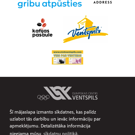
Šī mājaslapa izmanto sīkdatnes, kas palīdz
Par mums
uzlabot tās darbību un ievāc informāciju par
Publiskojamā informācija
apmeklējumu. Detalizētāka informācija
Iepirkumi
pieejama mūsu
sīkdatņu politikā.