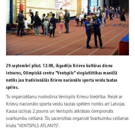
29.septembrī plkst. 12:00, ikgadējo Krievu kultūras dienu
ietvaros, Olimpiskā centra "Ventspils" vieglatlētikas manēžā
notiks jau tradicionālās Krievu nacionālo sporta veidu tautas
spēles.
To organizēšanu nodrošina Ventspils Krievu biedrība. Reizē ar
Krievu nacionālo sporta veidu tautas spēlēm notiks arī Latvijas
Kausa izcīņas 2.posms un Ventspils atklātais čempionāts
svarbumbu celšanā. Šīs sacensības organizē Svarbumbu celšanas
klubs "VENTSPILS ATLANTS".