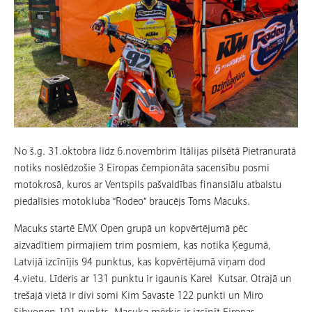
No š.g. 31.oktobra līdz 6.novembrim Itālijas pilsētā Pietranuratā
notiks noslēdzošie 3 Eiropas čempionāta sacensību posmi
motokrosā, kuros ar Ventspils pašvaldības finansiālu atbalstu
piedalīsies motokluba “Rodeo” braucējs Toms Macuks.
Macuks startē EMX Open grupā un kopvērtējumā pēc
aizvadītiem pirmajiem trim posmiem, kas notika Ķegumā,
Latvijā izcīnījis 94 punktus, kas kopvērtējumā viņam dod
4.vietu. Līderis ar 131 punktu ir igaunis Karel Kutsar. Otrajā un
trešajā vietā ir divi somi Kim Savaste 122 punkti un Miro
Sihvonen 101 punkts. Macuka mērķis ir izcīnīt Eiropas