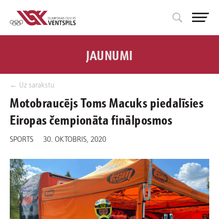
JAUNUMI
← Uz sarakstu
Motobraucējs Toms Macuks piedalīsies
Eiropas čempionāta finālposmos
SPORTS
30. OKTOBRIS, 2020