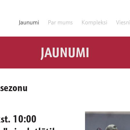
Jaunumi
Par mums
Kompleksi
Viesn
JAUNUMI
 sezonu
st. 10:00