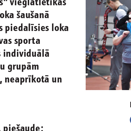
s" vieglatlētikas
loka šaušanā
 piedalīsies loka
vas sporta
 individuālā
nu grupām
ā, neaprīkotā un
, piešaude;