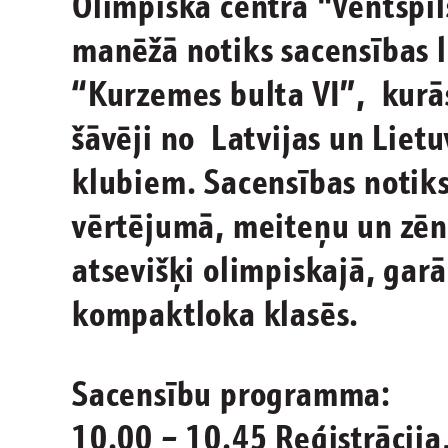
Olimpiskā centra "Ventspil
manēžā notiks sacensības 
“Kurzemes bulta VI”, kurās
šāvēji no Latvijas un Lietu
klubiem. Sacensības notiks
vērtējumā, meiteņu un zē
atsevišķi olimpiskajā, gar
kompaktloka klasēs.
Sacensību programma:
10.00 – 10.45 Reģistrācija