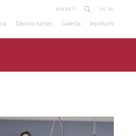
KONTAKTI
EN
RU
īca
Dāvanu kartes
Galerija
Iepirkumi