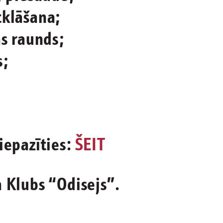
tklāšana;
as raunds;
s;
iepazīties:
ŠEIT
 Klubs “Odisejs”.