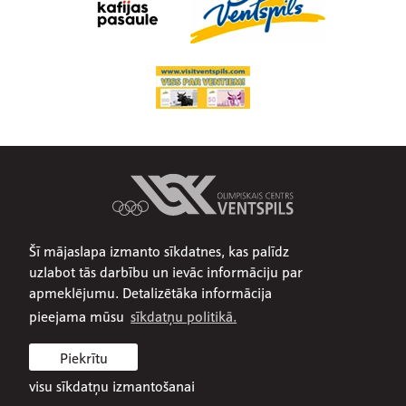
Šī mājaslapa izmanto sīkdatnes, kas palīdz
Par mums
uzlabot tās darbību un ievāc informāciju par
Publiskojamā informācija
apmeklējumu. Detalizētāka informācija
Iepirkumi
pieejama mūsu
sīkdatņu politikā.
Privātuma politika
Piekrītu
Sīkdatņu politika
visu sīkdatņu izmantošanai