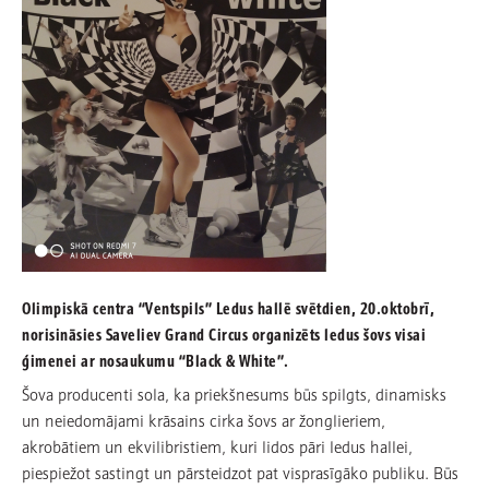
Olimpiskā centra “Ventspils” Ledus hallē svētdien, 20.oktobrī,
norisināsies Saveliev Grand Circus organizēts ledus šovs visai
ģimenei ar nosaukumu “Black & White”.
Šova producenti sola, ka priekšnesums būs spilgts, dinamisks
un neiedomājami krāsains cirka šovs ar žonglieriem,
akrobātiem un ekvilibristiem, kuri lidos pāri ledus hallei,
piespiežot sastingt un pārsteidzot pat visprasīgāko publiku. Būs