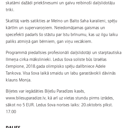
skatāmi dažādi priekšnesumi un galvu reibinoši daiļslidotāju
triki.
Skatītāj varēs satikties ar Melno un Balto šaha karalieni, spēļu
kārtīm un supervaroņiem. Neiedomājamas gaismas un
specefekti padarīs šo stāstu par īstu brīnumu, kas uz ilgu laiku
paliks atmiņā gan bērniem, gan viņu vecākiem.
Programmā piedalīsies profesionāli daiļslidotāji un starptautiska
līmeņa cirka mākslinieki. Ledus šova soliste būs Izraēlas
čempione, 2018.gada olimpisko spēļu dalībniece Adele
Tankova. Visa šova laikā smaidu un labu garastāvokli dāvinās
klauns Monja.
Biļetes var iegādāties Biļešu Paradīzes kasēs,
www.bilesuparadize.lv, kā arī uz vietas stundu pirms izrādes,
sākot no 5 EUR. Ledus šova norises laiks: 20.oktobris plkst.
17.00
DALIES