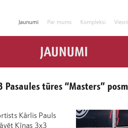
Jaunumi
Par mums
Kompleksi
Viesn
JAUNUMI
3 Pasaules tūres “Masters” pos
tists Kārlis Pauls
āvēt Ķīnas 3x3