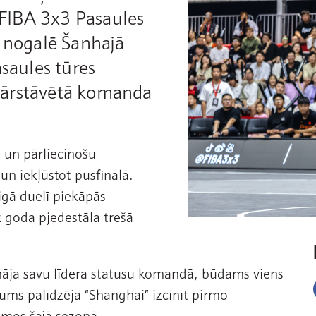
FIBA 3x3 Pasaules
s nogalē Šanhajā
asaules tūres
pārstāvētā komanda
 un pārliecinošu
un iekļūstot pusfinālā.
igā duelī piekāpās
z goda pjedestāla trešā
cināja savu līdera statusu komandā, būdams viens
ums palīdzēja “Shanghai” izcīnīt pirmo
smos šajā sezonā.