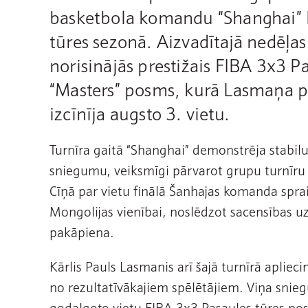
basketbola komandu “Shanghai” 
tūres sezonā. Aizvadītajā nedēļa
norisinājās prestižais FIBA 3x3 P
“Masters” posms, kurā Lasmaņa 
izcīnīja augsto 3. vietu.
Turnīra gaitā “Shanghai” demonstrēja stabilu
sniegumu, veiksmīgi pārvarot grupu turnīru 
Cīņā par vietu finālā Šanhajas komanda spra
Mongolijas vienībai, noslēdzot sacensības u
pakāpiena.
Kārlis Pauls Lasmanis arī šajā turnīrā aplie
no rezultatīvākajiem spēlētājiem. Viņa snieg
godalgoto vietu FIBA 3x3 Pasaules tūres po