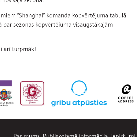
posmiem “Shanghai” komanda kopvērtējuma tabulā
īņā par sezonas kopvērtējuma visaugstākajām
 arī turpmāk!
Par mums
Publiskojamā informācija
Iepirkumi