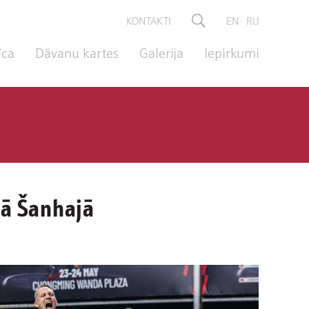
KONTAKTI
EN
RU
īca
Dāvanu kartes
Galerija
Iepirkumi
mā Šanhajā