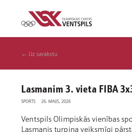
← Uz sarakstu
Lasmanim 3. vieta FIBA 3x
SPORTS
26. MAIJS, 2026
Ventspils Olimpiskās vienības spor
Lasmanis turpina veiksmīgi pārst