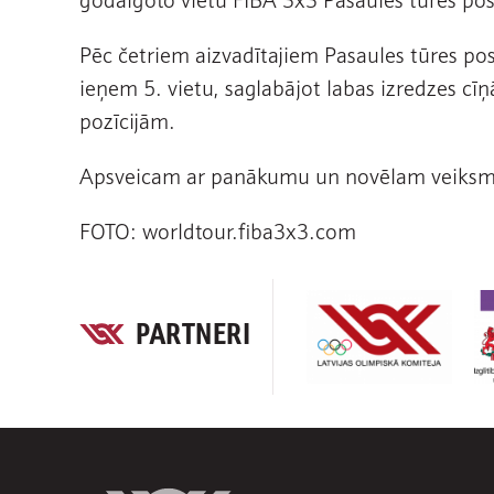
Pēc četriem aizvadītajiem Pasaules tūres 
ieņem 5. vietu, saglabājot labas izredzes c
pozīcijām.
Apsveicam ar panākumu un novēlam veiksmi
FOTO: worldtour.fiba3x3.com
PARTNERI