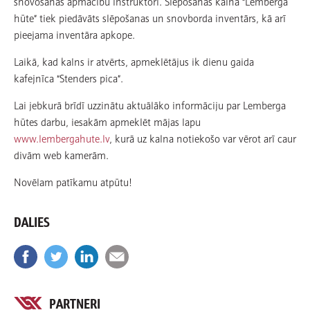
snovošanas apmācību instruktori. Slēpošanas kalnā “Lemberga
hūte” tiek piedāvāts slēpošanas un snovborda inventārs, kā arī
pieejama inventāra apkope.
Laikā, kad kalns ir atvērts, apmeklētājus ik dienu gaida
kafejnīca “Stenders pica”.
Lai jebkurā brīdī uzzinātu aktuālāko informāciju par Lemberga
hūtes darbu, iesakām apmeklēt mājas lapu
www.lembergahute.lv
, kurā uz kalna notiekošo var vērot arī caur
divām web kamerām.
Novēlam patīkamu atpūtu!
DALIES
PARTNERI