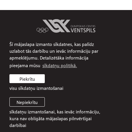
Šī mājaslapa izmanto sīkdatnes, kas palīdz
Par mums
uzlabot tās darbību un ievāc informāciju par
Publiskojamā informācija
apmeklējumu. Detalizētāka informācija
Iepirkumi
pieejama mūsu
sīkdatņu politikā.
Privātuma politika
Piekrītu
Sīkdatņu politika
visu sīkdatņu izmantošanai
Nepiekrītu
sīkdatņu izmantošanai, kas ievāc informāciju,
© 2026 SIA Olimpiskais centrs Ventspils
kura nav obligāta mājaslapas pilnvērtīgai
darbībai
Mājaslapa:
Graftik