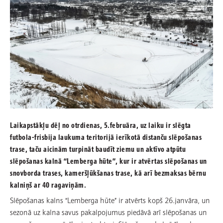
Laikapstākļu dēļ no otrdienas, 5.februāra, uz laiku ir slēgta
futbola-frisbija laukuma teritorijā ierīkotā distanču slēpošanas
trase, taču aicinām turpināt baudīt ziemu un aktīvo atpūtu
slēpošanas kalnā “Lemberga hūte”, kur ir atvērtas slēpošanas un
snovborda trases, kameršļūkšanas trase, kā arī bezmaksas bērnu
kalniņš ar 40 ragaviņām.
Slēpošanas kalns “Lemberga hūte” ir atvērts kopš 26.janvāra, un
sezonā uz kalna savus pakalpojumus piedāvā arī slēpošanas un