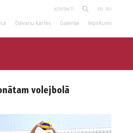
KONTAKTI
EN
RU
īca
Dāvanu kartes
Galerija
Iepirkumi
ionātam volejbolā