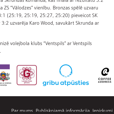
a ZS “Vālodzes” vienību. Bronzas spēlē uzvaru
 3:1 (25:19, 25:19, 25:27, 25:20) pieveicot SK
r 3:2 uzvarēja Karo Wood, savukārt Skrunda ar
izē volejbola klubs “Ventspils” ar Ventspils
.
Par mums
Publiskojamā informācija
Iepirkumi