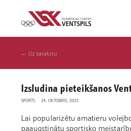
← Uz sarakstu
Izsludina pieteikšanos Ven
SPORTS
24. OKTOBRIS, 2025
Lai popularizētu amatieru volejbo
paaugstinātu sportisko meistarīb