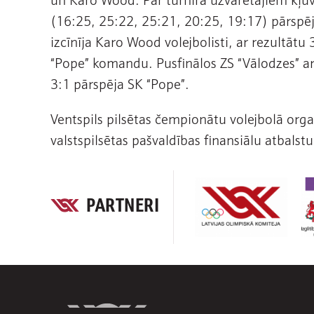
(16:25, 25:22, 25:21, 20:25, 19:17) pārspēj
izcīnīja Karo Wood volejbolisti, ar rezultātu
“Pope” komandu. Pusfinālos ZS “Vālodzes” a
3:1 pārspēja SK “Pope”.
Ventspils pilsētas čempionātu volejbolā organ
valstspilsētas pašvaldības finansiālu atbalstu
PARTNERI