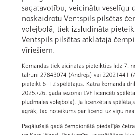
sagatavotību, veicinātu veselīgu d
noskaidrotu Ventspils pilsētas č
volejbolā, tiek izsludināta pietei
Ventspils pilsētas atklātajā čemp
vīriešiem.
Komandas tiek aicinātas pieteikties līdz 7. 
tālruni 27843074 (Andrejs) vai 22021441 (
pieteikt 6–12 spēlētājus. Katrā komandā drīks
2025./26. gada sezonai LVF licencēti spēlētā
pludmales volejbolā). Ja licenzētais spēlētāj
agrāk, tad noteikums par licenci uz viņu nea
Pagājušajā gadā čempionātā piedalījās četr
un Karo Wood. Par turnīra uzvarētājiem kļuv