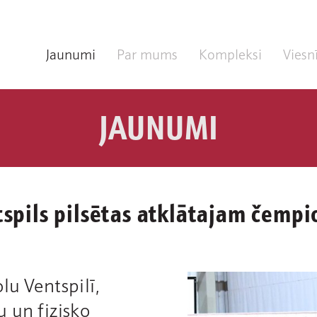
Jaunumi
Par mums
Kompleksi
Viesn
JAUNUMI
tspils pilsētas atklātajam čemp
lu Ventspilī,
u un fizisko