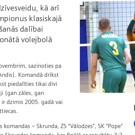
zīvesveidu, kā arī
empionus klasiskajā
kšanās dalībai
ionātā volejbolā
novembrim, sazinoties pa
Andis). Komandā drīkst
t piedalīties tikai divi
ji (gan zāles, gan
s ir dzimis 2005. gadā vai
ttiecas.
as komandas – Skrunda, ZS “Vālodzes”, SK “Pope”
a Skrundas komanda, kas finālā ar rezultātu 3:2