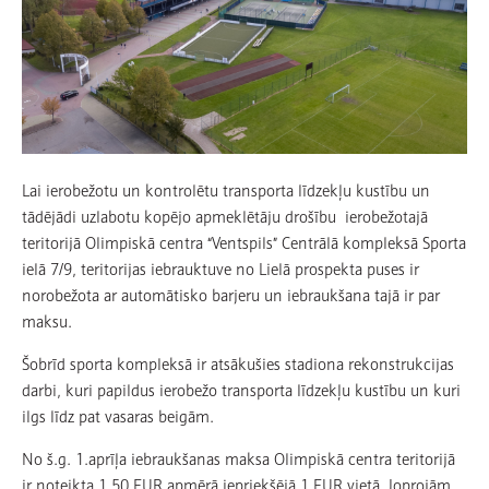
Lai ierobežotu un kontrolētu transporta līdzekļu kustību un
tādējādi uzlabotu kopējo apmeklētāju drošību ierobežotajā
teritorijā Olimpiskā centra “Ventspils” Centrālā kompleksā Sporta
ielā 7/9, teritorijas iebrauktuve no Lielā prospekta puses ir
norobežota ar automātisko barjeru un iebraukšana tajā ir par
maksu.
Šobrīd sporta kompleksā ir atsākušies stadiona rekonstrukcijas
darbi, kuri papildus ierobežo transporta līdzekļu kustību un kuri
ilgs līdz pat vasaras beigām.
No š.g. 1.aprīļa iebraukšanas maksa Olimpiskā centra teritorijā
ir noteikta 1,50 EUR apmērā iepriekšējā 1 EUR vietā. Joprojām