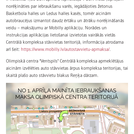
norēķināties par iebraukšanu varēs, iegādājoties žetonus
Basketbola halles un Ledus halles kasēs, tomēr aicinām
autobraucējus izmantot daudz ērtāku un ātrāku norēķināšanās
veidu – maksājumu ar Mobilly aplikāciju. Norādes un
instrukcijas aplikācijas lietošanai izvietotas vairākās vietās
Centrālā kompleksa stāvvietas teritorijā, informācija atrodama
arī šeit:
https://www.mobilly.lv/autostavvietu-apmaksa/
.
Olimpiskā centra “Ventspils” Centrālā kompleksa apmeklētājus
aicinām izvēlēties auto stāvvietas ārpus kompleksa teritorijas, tai
skaitā plašo auto stāvvietu blakus Reņķa dārzam.